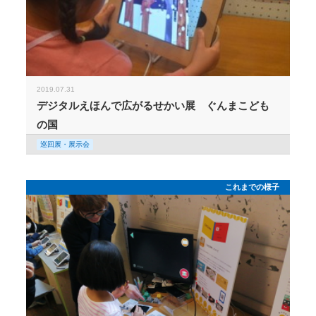
2019.07.31
デジタルえほんで広がるせかい展 ぐんまこども
の国
巡回展・展示会
これまでの様子