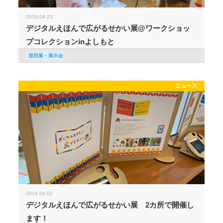
2019.04.23
デジタルえほんで広がるせかい展@ワークショッ
プコレクションinよしもと
巡回展・展示会
ニュース
2019.04.02
デジタルえほんで広がるせかい展 2カ所で開催し
ます！