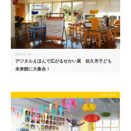
2016.12.16
デジタルえほんで広がるせかい展 佐久市子ども
未来館に大集合！
トピックス