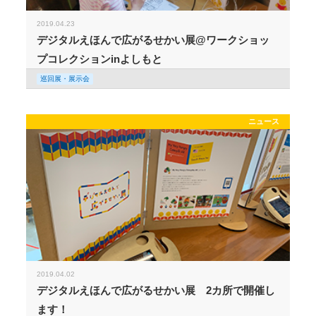
2019.04.23
デジタルえほんで広がるせかい展@ワークショッ
プコレクションinよしもと
巡回展・展示会
ニュース
2019.04.02
デジタルえほんで広がるせかい展 2カ所で開催し
ます！