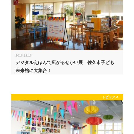
2016.12.16
デジタルえほんで広がるせかい展 佐久市子ども
未来館に大集合！
トピックス