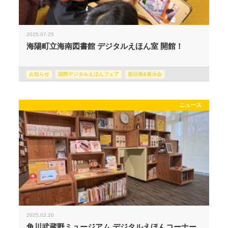
2025.07.25
海陽町立海南図書館 デジタルえほん室 開館！
お知らせ
国際デジタルえほんフェア
巡回展&展示会
ニュース
2025.02.20
角川武蔵野ミュージアム デジタルえほんコーナー