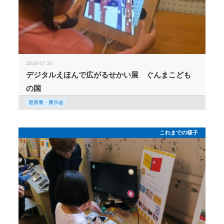
2019.07.31
デジタルえほんで広がるせかい展 ぐんまこども
の国
巡回展・展示会
これまでの様子