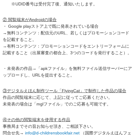
※UDID番号は受付完了後、通知いたします。
② 閲覧端末がAndroidの場合
・ Google playストア上で既に発表されている場合
→無料コンテンツ：配信元のURL、若しくはプロモーションコード
を記載すること。
→有料コンテンツ：プロモーションコードをエントリーフォームに
記載すること（出展審査の都合上、3つのコードを発行すること）。
・未発表の作品→「apkファイル」を無料ファイル送信サーバーにア
ップロードし、URLを提出すること。
③デジタルえほん制作ツール「FlyingCat」で制作した作品の場合
作品の閲覧端末に応じて、上記に従ってご応募ください。
未発表の場合は「mglファイル」でのご応募も可能です。
④その他の閲覧端末を使用する作品
事務局までその旨お知らせ頂き、ご相談下さい。
問合せ先→
info@d-childrensbookfair.net
（国際デジタルえほんフェ