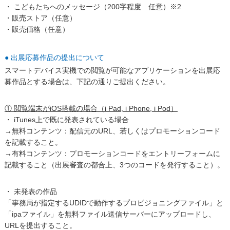
・ こどもたちへのメッセージ（200字程度 任意）※2
・販売ストア（任意）
・販売価格（任意）
● 出展応募作品の提出について
スマートデバイス実機での閲覧が可能なアプリケーションを出展応
募作品とする場合は、下記の通りご提出ください。
① 閲覧端末がiOS搭載の場合（i Pad, i Phone, i Pod）
・ iTunes上で既に発表されている場合
→無料コンテンツ：配信元のURL、若しくはプロモーションコード
を記載すること。
→有料コンテンツ：プロモーションコードをエントリーフォームに
記載すること（出展審査の都合上、3つのコードを発行すること）。
・ 未発表の作品
「事務局が指定するUDIDで動作するプロビジョニングファイル」と
「ipaファイル」を無料ファイル送信サーバーにアップロードし、
URLを提出すること。