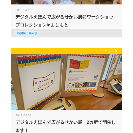
2019.04.23
デジタルえほんで広がるせかい展@ワークショッ
プコレクションinよしもと
巡回展・展示会
ニュース
2019.04.02
デジタルえほんで広がるせかい展 2カ所で開催し
ます！