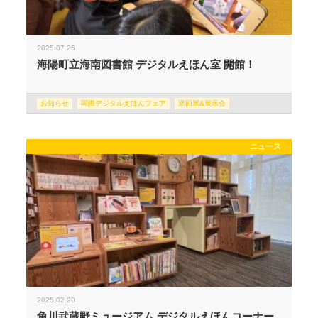
2025.07.25
海陽町立海南図書館 デジタルえほん室 開館！
お知らせ
国際デジタルえほんフェア
巡回展&展示会
ニュース
2025.02.20
角川武蔵野ミュージアム デジタルえほんコーナー