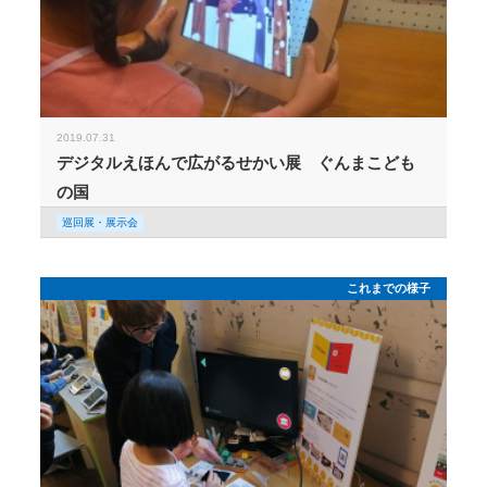
2019.07.31
デジタルえほんで広がるせかい展 ぐんまこども
の国
巡回展・展示会
これまでの様子