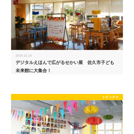
2016.12.16
デジタルえほんで広がるせかい展 佐久市子ども
未来館に大集合！
トピックス