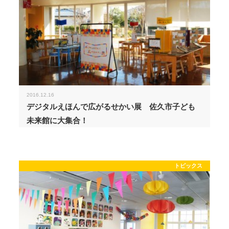
2016.12.16
デジタルえほんで広がるせかい展 佐久市子ども
未来館に大集合！
トピックス