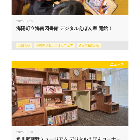
2025.07.25
海陽町立海南図書館 デジタルえほん室 開館！
お知らせ
国際デジタルえほんフェア
巡回展&展示会
ニュース
2025.02.20
角川武蔵野ミュージアム デジタルえほんコーナー