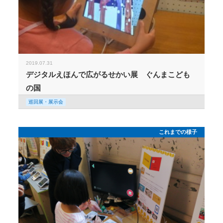
2019.07.31
デジタルえほんで広がるせかい展 ぐんまこども
の国
巡回展・展示会
これまでの様子