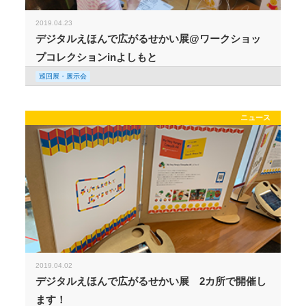
2019.04.23
デジタルえほんで広がるせかい展@ワークショッ
プコレクションinよしもと
巡回展・展示会
ニュース
2019.04.02
デジタルえほんで広がるせかい展 2カ所で開催し
ます！