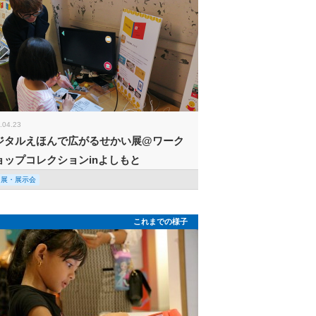
.04.23
ジタルえほんで広がるせかい展@ワーク
ョップコレクションinよしもと
回展・展示会
これまでの様子