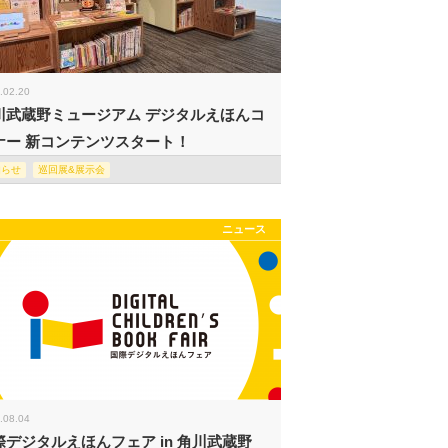
.02.20
川武蔵野ミュージアム デジタルえほんコ
ナー 新コンテンツスタート！
知らせ
巡回展&展示会
ニュース
.08.04
際デジタルえほんフェア in 角川武蔵野