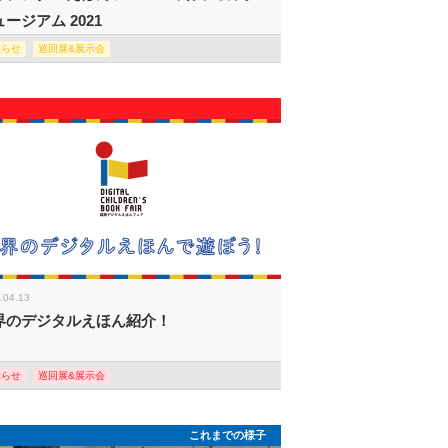
ージアム 2021
知らせ
巡回展&展示会
.04.13
界のデジタルえほん紹介！
知らせ
巡回展&展示会
これまでの様子