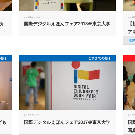
2018.12.21
2018
所
国際デジタルえほんフェア2018＠東京大学
【
ア
国
の様子
これまでの様子
2017.06.01
2017
ども
国際デジタルえほんフェア2017＠東京大学
国
写