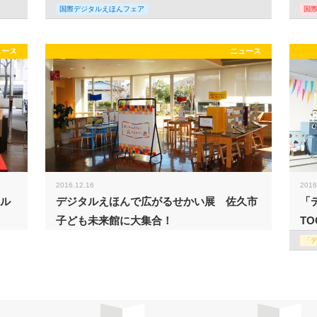
国際デジタルえほんフェア
国
ュース
ニュース
2016.12.16
2016
タル
デジタルえほんで広がるせかい展 佐久市
「
子ども未来館に大集合！
TO
「