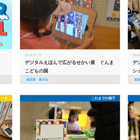
2019.07.31
2019
デジタルえほんで広がるせかい展 ぐんま
デ
こどもの国
シ
巡回展・展示会
巡
ュース
これまでの様子