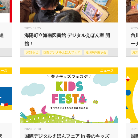
2025.07.25
2025
追
海陽町立海南図書館 デジタルえほん室 開
角
館！
ー
お知らせ
国際デジタルえほんフェア
巡回展&展示会
お
ュース
ニュース
2023.03.10
2021
え
国際デジタルえほんフェア in 春のキッズ
国