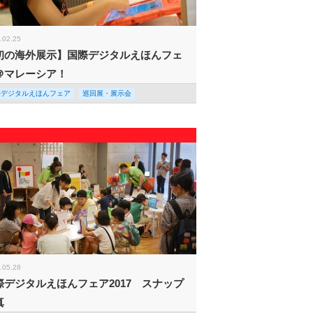
.02.25
初の海外展示】国際デジタルえほんフェ
＠マレーシア！
際デジタルえほんフェア
巡回展・展示会
.05.28
際デジタルえほんフェア2017 スナップ
真