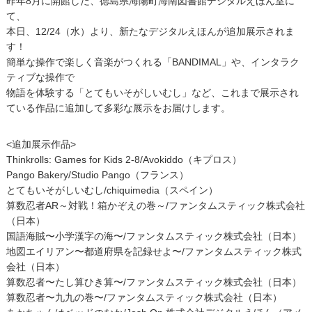
昨年8月に開館した、徳島県海陽町海南図書館デジタルえほん室に
て、
本日、12/24（水）より、新たなデジタルえほんが追加展示されま
す！
簡単な操作で楽しく音楽がつくれる「BANDIMAL」や、インタラク
ティブな操作で
物語を体験する「とてもいそがしいむし」など、これまで展示され
ている作品に追加して多彩な展示をお届けします。
<追加展示作品>
Thinkrolls: Games for Kids 2-8/Avokiddo（キプロス）
Pango Bakery/Studio Pango（フランス）
とてもいそがしいむし/chiquimedia（スペイン）
算数忍者AR～対戦！箱かぞえの巻～/ファンタムスティック株式会社
（日本）
国語海賊〜小学漢字の海〜/ファンタムスティック株式会社（日本）
地図エイリアン〜都道府県を記録せよ〜/ファンタムスティック株式
会社（日本）
算数忍者〜たし算ひき算〜/ファンタムスティック株式会社（日本）
算数忍者〜九九の巻〜/ファンタムスティック株式会社（日本）