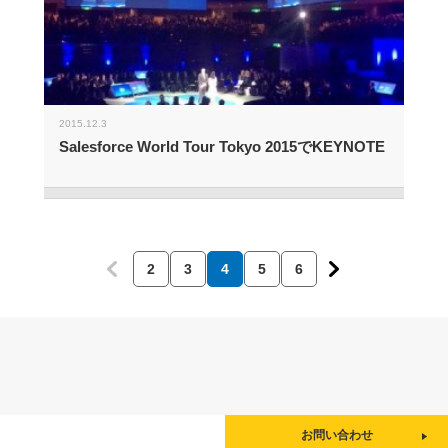
2015.12.3
Salesforce World Tour Tokyo 2015でKEYNOTE
2
3
4
5
6
お問い合わせ