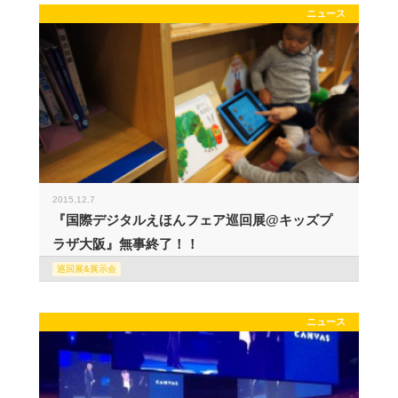
ニュース
2015.12.7
『国際デジタルえほんフェア巡回展@キッズプ
ラザ大阪』無事終了！！
巡回展&展示会
ニュース