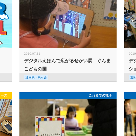
2019.07.31
2019
デジタルえほんで広がるせかい展 ぐんま
デ
こどもの国
シ
巡回展・展示会
巡
ュース
これまでの様子