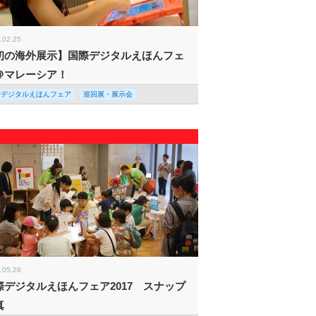
.02.25
初の海外展示】国際デジタルえほんフェ
＠マレーシア！
際デジタルえほんフェア
巡回展・展示会
.05.28
際デジタルえほんフェア2017 スナップ
真