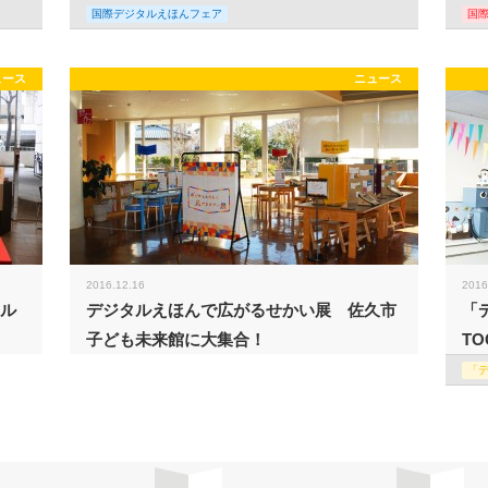
国際デジタルえほんフェア
国
ュース
ニュース
2016.12.16
2016
タル
デジタルえほんで広がるせかい展 佐久市
「
子ども未来館に大集合！
TO
「