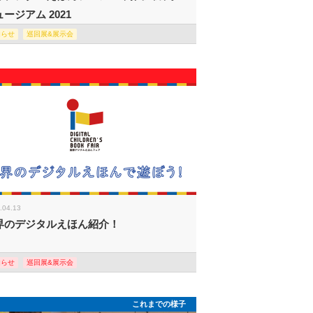
ージアム 2021
知らせ
巡回展&展示会
.04.13
界のデジタルえほん紹介！
知らせ
巡回展&展示会
これまでの様子