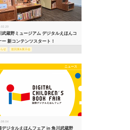
.02.20
川武蔵野ミュージアム デジタルえほんコ
ナー 新コンテンツスタート！
知らせ
巡回展&展示会
ニュース
.08.04
際デジタルえほんフェア in 角川武蔵野