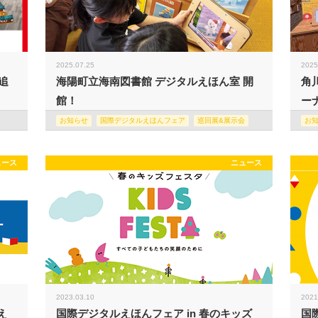
2025.07.25
2025
追
海陽町立海南図書館 デジタルえほん室 開
角
館！
ー
お知らせ
国際デジタルえほんフェア
巡回展&展示会
お
ュース
ニュース
2023.03.10
2021
え
国際デジタルえほんフェア in 春のキッズ
国