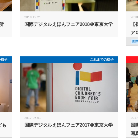
2018.12.21
2018
所
国際デジタルえほんフェア2018＠東京大学
【
ア
国
の様子
これまでの様子
2017.06.01
2017
ども
国際デジタルえほんフェア2017＠東京大学
国
写