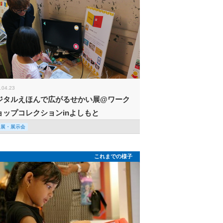
.04.23
ジタルえほんで広がるせかい展@ワーク
ョップコレクションinよしもと
回展・展示会
これまでの様子