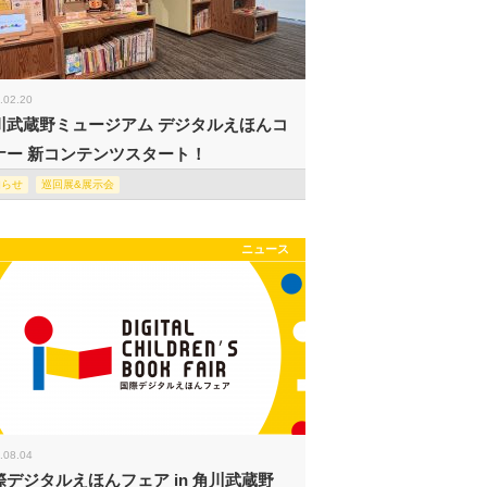
.02.20
川武蔵野ミュージアム デジタルえほんコ
ナー 新コンテンツスタート！
知らせ
巡回展&展示会
ニュース
.08.04
際デジタルえほんフェア in 角川武蔵野