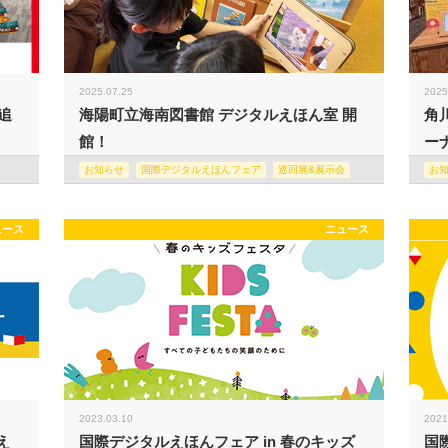
2025.07.25
2025
追
海陽町立海南図書館 デジタルえほん室 開
角
館！
ー
お知らせ
国際デジタルえほんフェア
巡回展&展示会
お
ュース
ニュース
2023.03.10
2021
え
国際デジタルえほんフェア in 春のキッズ
国