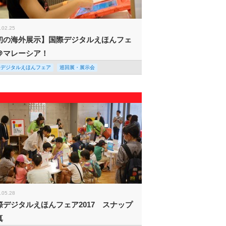
.02.25
初の海外展示】国際デジタルえほんフェ
＠マレーシア！
際デジタルえほんフェア
巡回展・展示会
.05.28
際デジタルえほんフェア2017 スナップ
真