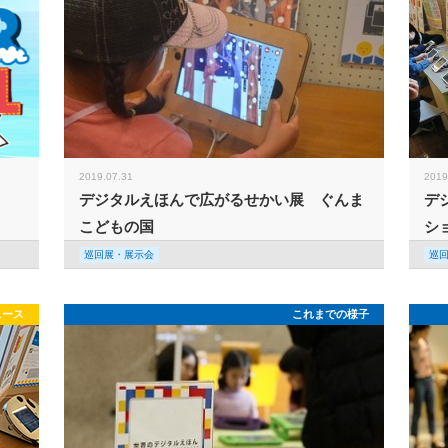
2019.07.31
2019
デジタルえほんで広がるせかい展 ぐんま
デ
こどもの国
シ
巡回展・展示会
巡
ュース
これまでの様子