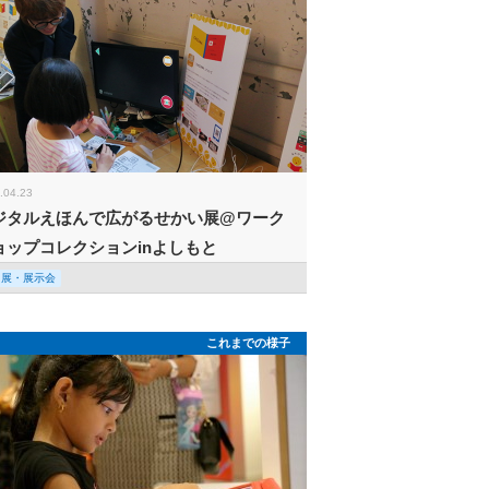
.04.23
ジタルえほんで広がるせかい展@ワーク
ョップコレクションinよしもと
回展・展示会
これまでの様子