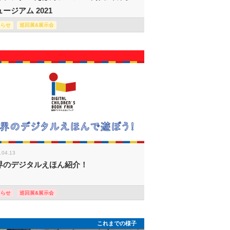
ージアム 2021
知らせ
巡回展&展示会
.04.13
界のデジタルえほん紹介！
知らせ
巡回展&展示会
これまでの様子