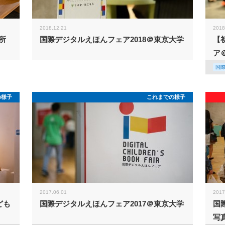
2018.12.21
2018
所
国際デジタルえほんフェア2018＠東京大学
【
ア
国
の様子
これまでの様子
2017.06.01
2017
ども
国際デジタルえほんフェア2017＠東京大学
国
写