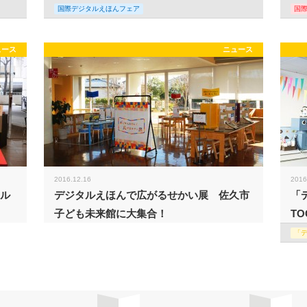
国際デジタルえほんフェア
国
ュース
ニュース
2016.12.16
2016
タル
デジタルえほんで広がるせかい展 佐久市
「
子ども未来館に大集合！
TO
「