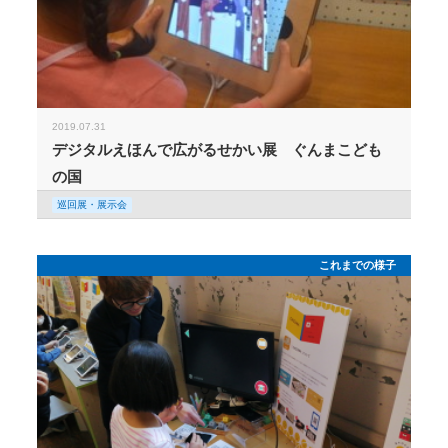
2019.07.31
デジタルえほんで広がるせかい展 ぐんまこども
の国
巡回展・展示会
これまでの様子