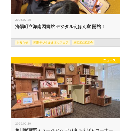
2025.07.25
海陽町立海南図書館 デジタルえほん室 開館！
お知らせ
国際デジタルえほんフェア
巡回展&展示会
ニュース
2025.02.20
角川武蔵野ミュージアム デジタルえほんコーナー