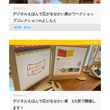
2019.04.23
デジタルえほんで広がるせかい展@ワークショッ
プコレクションinよしもと
巡回展・展示会
ニュース
2019.04.02
デジタルえほんで広がるせかい展 2カ所で開催し
ます！