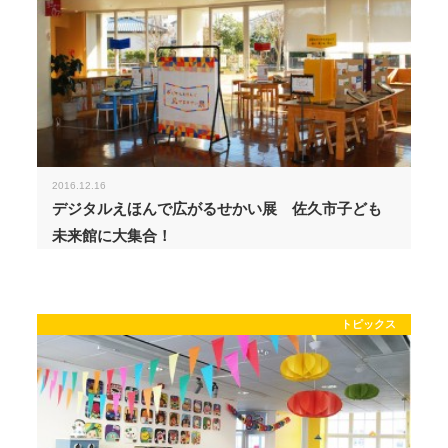
2016.12.16
デジタルえほんで広がるせかい展 佐久市子ども
未来館に大集合！
トピックス