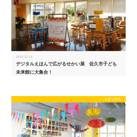
2016.12.16
デジタルえほんで広がるせかい展 佐久市子ども
未来館に大集合！
トピックス