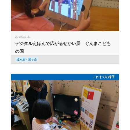
2019.07.31
デジタルえほんで広がるせかい展 ぐんまこども
の国
巡回展・展示会
これまでの様子