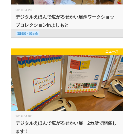
2019.04.23
デジタルえほんで広がるせかい展@ワークショッ
プコレクションinよしもと
巡回展・展示会
ニュース
2019.04.02
デジタルえほんで広がるせかい展 2カ所で開催し
ます！