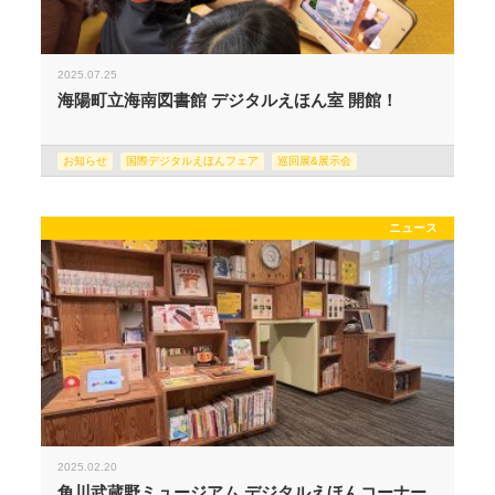
2025.07.25
海陽町立海南図書館 デジタルえほん室 開館！
お知らせ
国際デジタルえほんフェア
巡回展&展示会
ニュース
2025.02.20
角川武蔵野ミュージアム デジタルえほんコーナー