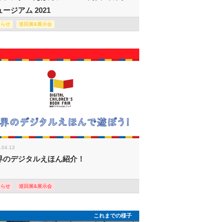
ージアム 2021
知らせ
巡回展&展示会
.04.13
界のデジタルえほん紹介！
知らせ
巡回展&展示会
これまでの様子