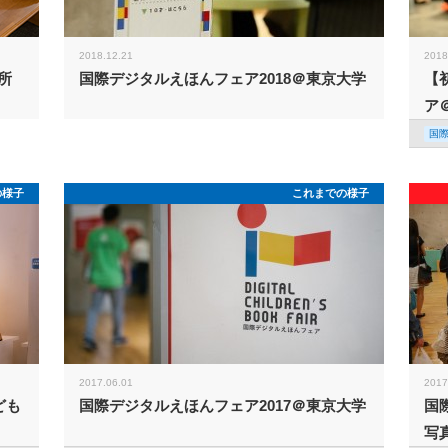
2018.12.21
2018
所
国際デジタルえほんフェア2018＠東京大学
【
ア
国
の様子
これまでの様子
2017.06.01
2017
ども
国際デジタルえほんフェア2017＠東京大学
国
写