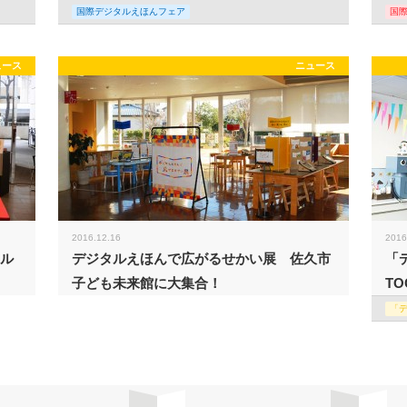
国際デジタルえほんフェア
国
ュース
ニュース
2016.12.16
2016
タル
デジタルえほんで広がるせかい展 佐久市
「
子ども未来館に大集合！
TO
「