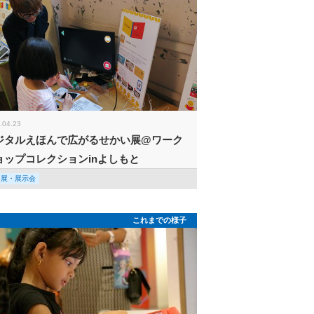
.04.23
ジタルえほんで広がるせかい展@ワーク
ョップコレクションinよしもと
回展・展示会
これまでの様子