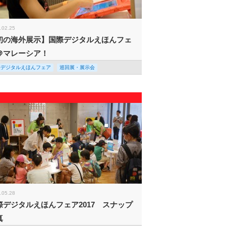
.02.25
初の海外展示】国際デジタルえほんフェ
＠マレーシア！
際デジタルえほんフェア
巡回展・展示会
.05.28
際デジタルえほんフェア2017 スナップ
真