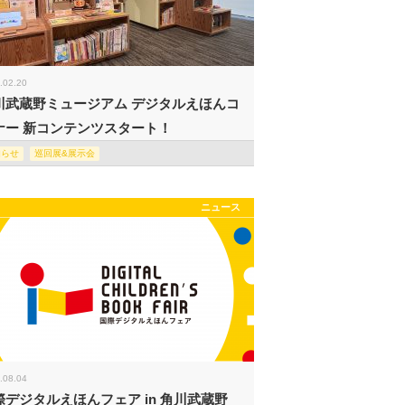
.02.20
川武蔵野ミュージアム デジタルえほんコ
ナー 新コンテンツスタート！
知らせ
巡回展&展示会
ニュース
.08.04
際デジタルえほんフェア in 角川武蔵野