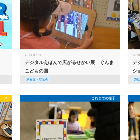
2019.07.31
2019
デジタルえほんで広がるせかい展 ぐんま
デ
こどもの国
シ
巡回展・展示会
巡
ュース
これまでの様子