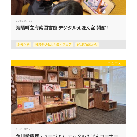
2025.07.25
海陽町立海南図書館 デジタルえほん室 開館！
お知らせ
国際デジタルえほんフェア
巡回展&展示会
ニュース
2025.02.20
角川武蔵野ミュージアム デジタルえほんコーナー