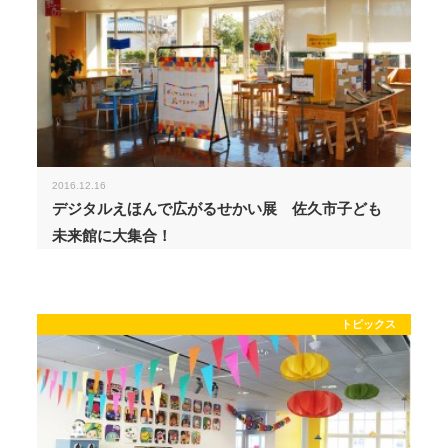
2016.12.16
デジタルえほんで広がるせかい展 佐久市子ども
未来館に大集合！
トピックス