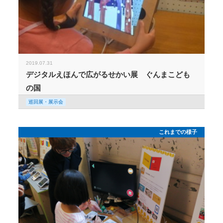
2019.07.31
デジタルえほんで広がるせかい展 ぐんまこども
の国
巡回展・展示会
これまでの様子