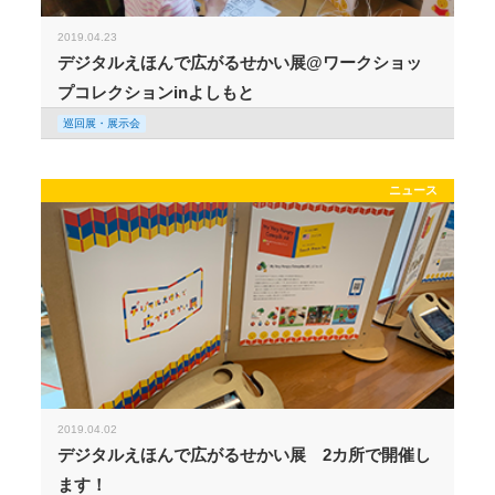
2019.04.23
デジタルえほんで広がるせかい展@ワークショッ
プコレクションinよしもと
巡回展・展示会
ニュース
2019.04.02
デジタルえほんで広がるせかい展 2カ所で開催し
ます！