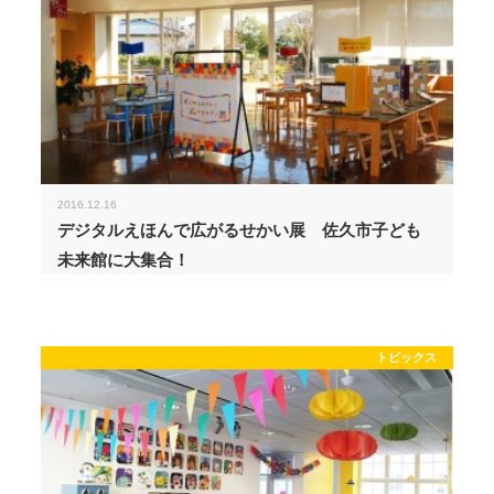
2016.12.16
デジタルえほんで広がるせかい展 佐久市子ども
未来館に大集合！
トピックス