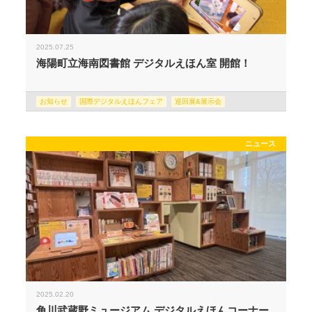
2025.07.25
海陽町立海南図書館 デジタルえほん室 開館！
お知らせ
国際デジタルえほんフェア
巡回展&展示会
ニュース
2025.02.20
角川武蔵野ミュージアム デジタルえほんコーナー