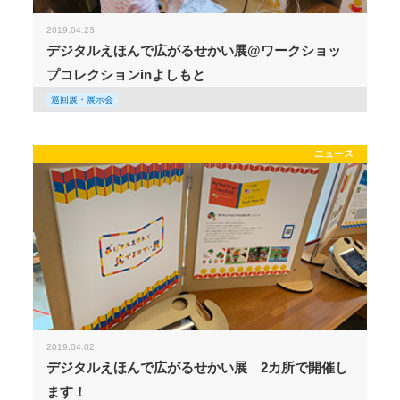
2019.04.23
デジタルえほんで広がるせかい展@ワークショッ
プコレクションinよしもと
巡回展・展示会
ニュース
2019.04.02
デジタルえほんで広がるせかい展 2カ所で開催し
ます！