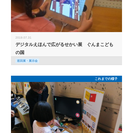
2019.07.31
デジタルえほんで広がるせかい展 ぐんまこども
の国
巡回展・展示会
これまでの様子