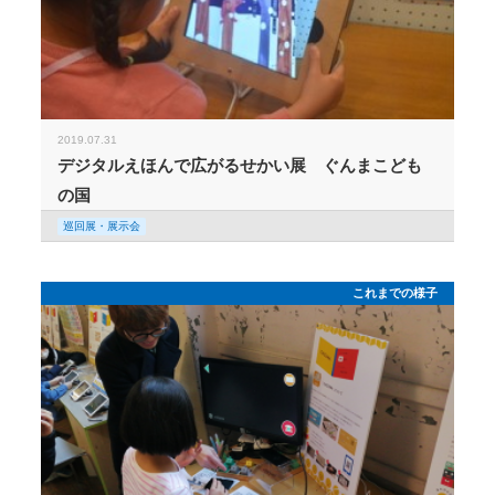
2019.07.31
デジタルえほんで広がるせかい展 ぐんまこども
の国
巡回展・展示会
これまでの様子