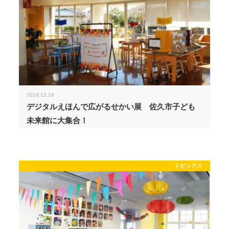
2016.12.16
デジタルえほんで広がるせかい展 佐久市子ども
未来館に大集合！
トピックス