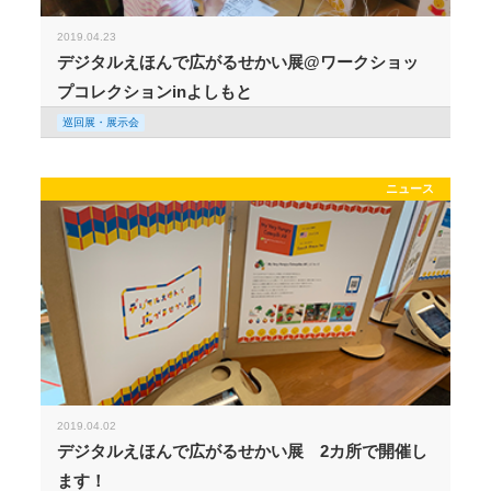
2019.04.23
デジタルえほんで広がるせかい展@ワークショッ
プコレクションinよしもと
巡回展・展示会
ニュース
2019.04.02
デジタルえほんで広がるせかい展 2カ所で開催し
ます！