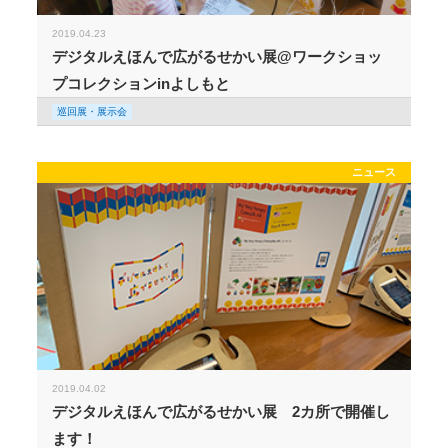
2019.04.23
デジタルえほんで広がるせかい展@ワークショッ
プコレクションinよしもと
巡回展・展示会
ニュース
2019.04.02
デジタルえほんで広がるせかい展 2カ所で開催し
ます！