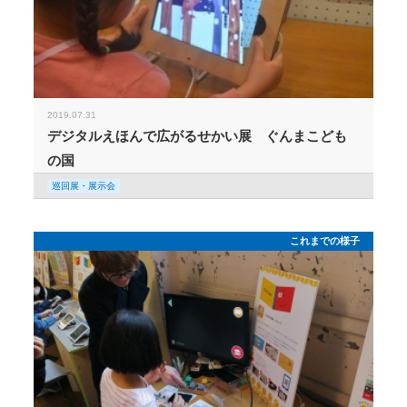
2019.07.31
デジタルえほんで広がるせかい展 ぐんまこども
の国
巡回展・展示会
これまでの様子