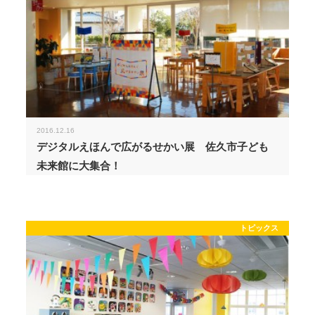
2016.12.16
デジタルえほんで広がるせかい展 佐久市子ども
未来館に大集合！
トピックス