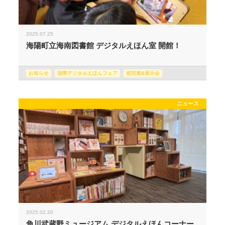
2025.07.25
海陽町立海南図書館 デジタルえほん室 開館！
お知らせ
国際デジタルえほんフェア
巡回展&展示会
ニュース
2025.02.20
角川武蔵野ミュージアム デジタルえほんコーナー