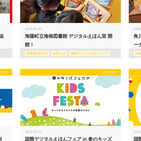
2025.07.25
2025
追
海陽町立海南図書館 デジタルえほん室 開
角
館！
ー
巡回展&展示会
お知らせ
国際デジタルえほんフェア
お
ュース
ニュース
2023.03.10
2021
え
国際デジタルえほんフェア in 春のキッズ
国