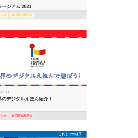
ージアム 2021
知らせ
巡回展&展示会
.04.13
界のデジタルえほん紹介！
知らせ
巡回展&展示会
これまでの様子