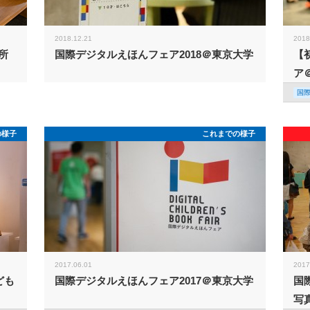
2018.12.21
2018
所
国際デジタルえほんフェア2018＠東京大学
【
ア
国
の様子
これまでの様子
2017.06.01
2017
ども
国際デジタルえほんフェア2017＠東京大学
国
写