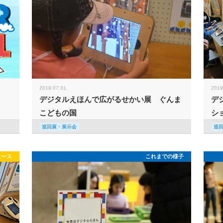
2019.07.31
2019
デジタルえほんで広がるせかい展 ぐんま
デ
こどもの国
シ
巡回展・展示会
巡
ュース
これまでの様子