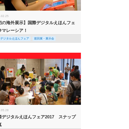
.02.25
初の海外展示】国際デジタルえほんフェ
＠マレーシア！
際デジタルえほんフェア
巡回展・展示会
.05.28
際デジタルえほんフェア2017 スナップ
真