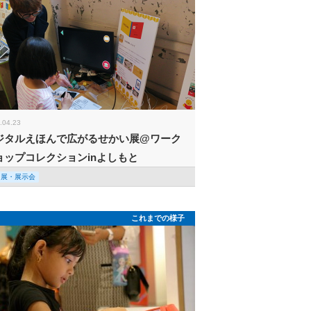
.04.23
ジタルえほんで広がるせかい展@ワーク
ョップコレクションinよしもと
回展・展示会
これまでの様子