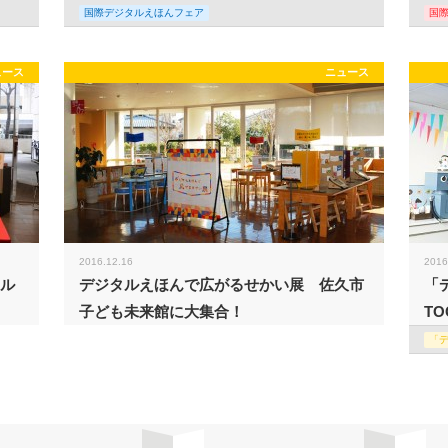
国際デジタルえほんフェア
国
ュース
ニュース
2016.12.16
2016
タル
デジタルえほんで広がるせかい展 佐久市
「
子ども未来館に大集合！
TO
「