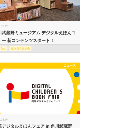
.02.20
川武蔵野ミュージアム デジタルえほんコ
ナー 新コンテンツスタート！
知らせ
巡回展&展示会
ニュース
.08.04
際デジタルえほんフェア in 角川武蔵野