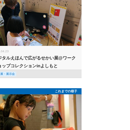
.04.23
ジタルえほんで広がるせかい展@ワーク
ョップコレクションinよしもと
回展・展示会
これまでの様子