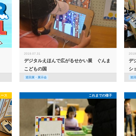
2019.07.31
2019
デジタルえほんで広がるせかい展 ぐんま
デ
こどもの国
シ
巡回展・展示会
巡
ュース
これまでの様子