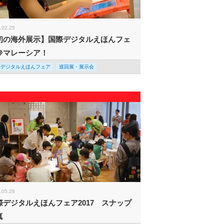
.02.25
初の海外展示】国際デジタルえほんフェ
＠マレーシア！
際デジタルえほんフェア
巡回展・展示会
.05.28
際デジタルえほんフェア2017 スナップ
真