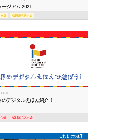
ージアム 2021
知らせ
巡回展&展示会
.04.13
界のデジタルえほん紹介！
知らせ
巡回展&展示会
これまでの様子