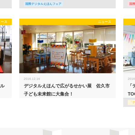
国際デジタルえほんフェア
国
ュース
ニュース
2016.12.16
2016
タル
デジタルえほんで広がるせかい展 佐久市
「
子ども未来館に大集合！
TO
「