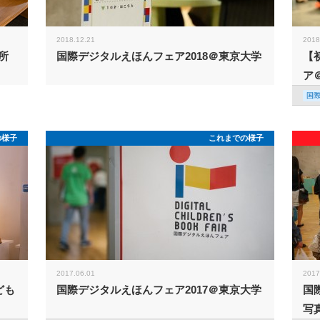
2018.12.21
2018
所
国際デジタルえほんフェア2018＠東京大学
【
ア
国
の様子
これまでの様子
2017.06.01
2017
ども
国際デジタルえほんフェア2017＠東京大学
国
写