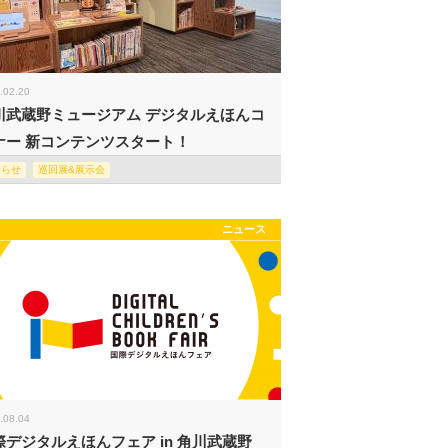
.02.20
川武蔵野ミュージアム デジタルえほんコ
ナー 新コンテンツスタート！
知らせ
巡回展&展示会
ニュース
.08.04
際デジタルえほんフェア in 角川武蔵野