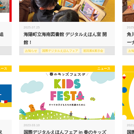
2025.07.25
2025
追
海陽町立海南図書館 デジタルえほん室 開
角
館！
ー
お知らせ
国際デジタルえほんフェア
巡回展&展示会
お
ュース
ニュース
2023.03.10
2021
え
国際デジタルえほんフェア in 春のキッズ
国