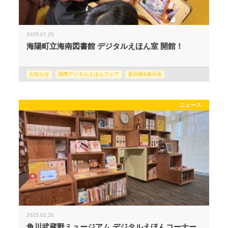
2025.07.25
海陽町立海南図書館 デジタルえほん室 開館！
お知らせ
国際デジタルえほんフェア
巡回展&展示会
ニュース
2025.02.20
角川武蔵野ミュージアム デジタルえほんコーナー