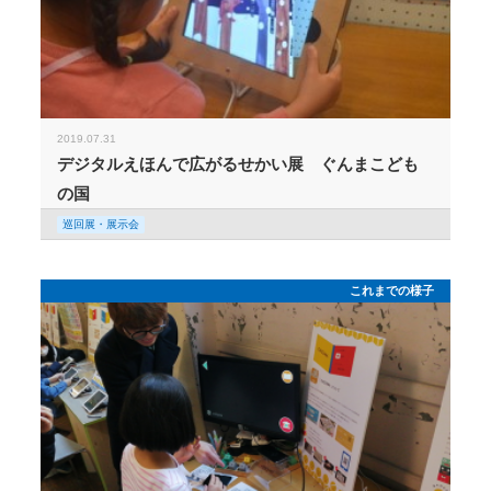
2019.07.31
デジタルえほんで広がるせかい展 ぐんまこども
の国
巡回展・展示会
これまでの様子