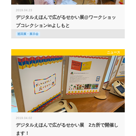
2019.04.23
デジタルえほんで広がるせかい展@ワークショッ
プコレクションinよしもと
巡回展・展示会
ニュース
2019.04.02
デジタルえほんで広がるせかい展 2カ所で開催し
ます！