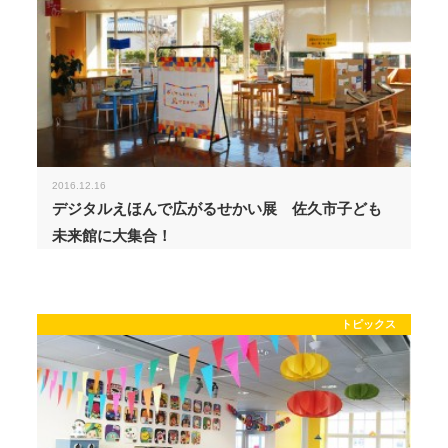
2016.12.16
デジタルえほんで広がるせかい展 佐久市子ども
未来館に大集合！
トピックス