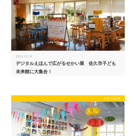
2016.12.16
デジタルえほんで広がるせかい展 佐久市子ども
未来館に大集合！
トピックス