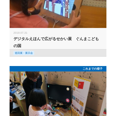
2019.07.31
デジタルえほんで広がるせかい展 ぐんまこども
の国
巡回展・展示会
これまでの様子