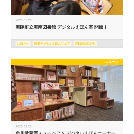
2025.07.25
海陽町立海南図書館 デジタルえほん室 開館！
お知らせ
国際デジタルえほんフェア
巡回展&展示会
ニュース
2025.02.20
角川武蔵野ミュージアム デジタルえほんコーナー