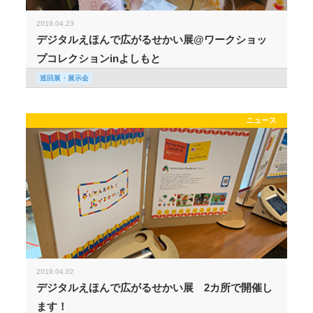
2019.04.23
デジタルえほんで広がるせかい展@ワークショッ
プコレクションinよしもと
巡回展・展示会
ニュース
2019.04.02
デジタルえほんで広がるせかい展 2カ所で開催し
ます！