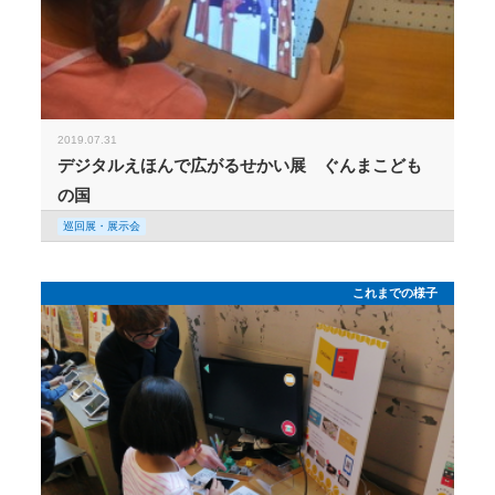
2019.07.31
デジタルえほんで広がるせかい展 ぐんまこども
の国
巡回展・展示会
これまでの様子