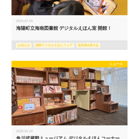
2025.07.25
海陽町立海南図書館 デジタルえほん室 開館！
お知らせ
国際デジタルえほんフェア
巡回展&展示会
ニュース
2025.02.20
角川武蔵野ミュージアム デジタルえほんコーナー