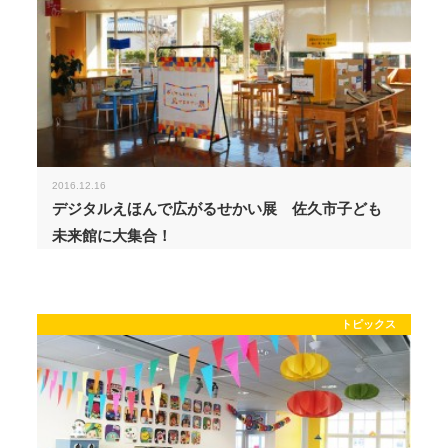
2016.12.16
デジタルえほんで広がるせかい展 佐久市子ども
未来館に大集合！
トピックス