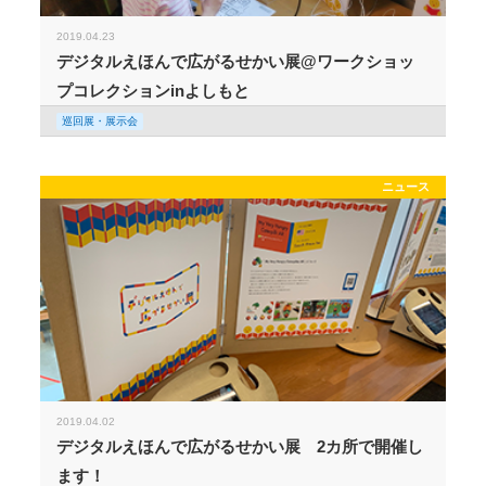
2019.04.23
デジタルえほんで広がるせかい展@ワークショッ
プコレクションinよしもと
巡回展・展示会
ニュース
2019.04.02
デジタルえほんで広がるせかい展 2カ所で開催し
ます！