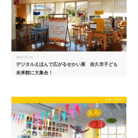
2016.12.16
デジタルえほんで広がるせかい展 佐久市子ども
未来館に大集合！
トピックス