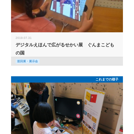
2019.07.31
デジタルえほんで広がるせかい展 ぐんまこども
の国
巡回展・展示会
これまでの様子