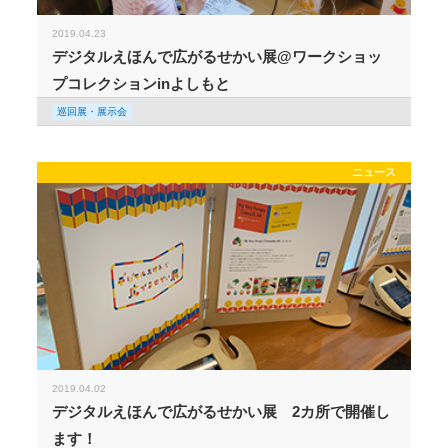
2019.04.23
デジタルえほんで広がるせかい展@ワークショッ
プコレクションinよしもと
巡回展・展示会
ニュース
2019.04.02
デジタルえほんで広がるせかい展 2カ所で開催し
ます！