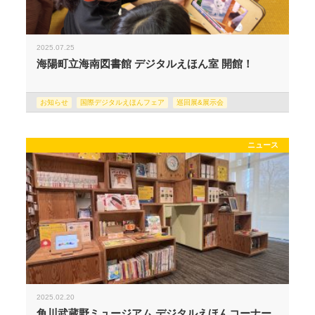
2025.07.25
海陽町立海南図書館 デジタルえほん室 開館！
お知らせ
国際デジタルえほんフェア
巡回展&展示会
ニュース
2025.02.20
角川武蔵野ミュージアム デジタルえほんコーナー