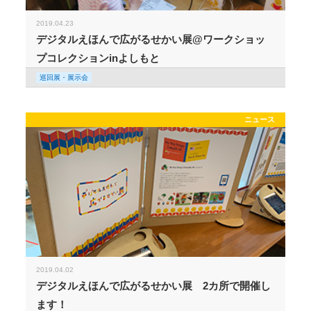
2019.04.23
デジタルえほんで広がるせかい展@ワークショッ
プコレクションinよしもと
巡回展・展示会
ニュース
2019.04.02
デジタルえほんで広がるせかい展 2カ所で開催し
ます！