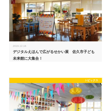
2016.12.16
デジタルえほんで広がるせかい展 佐久市子ども
未来館に大集合！
トピックス