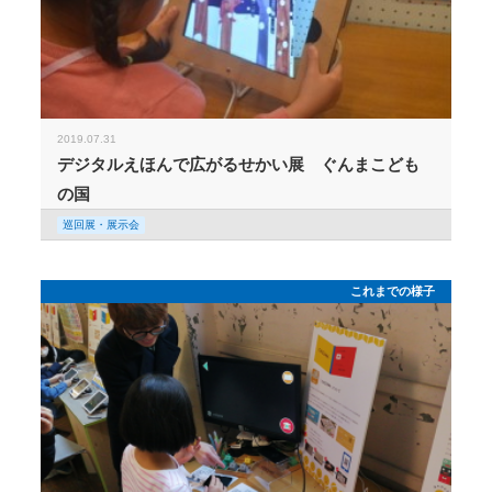
2019.07.31
デジタルえほんで広がるせかい展 ぐんまこども
の国
巡回展・展示会
これまでの様子