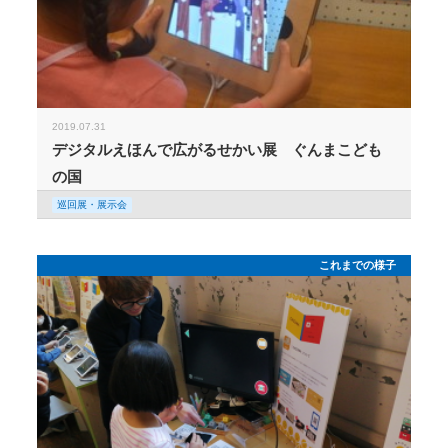
2019.07.31
デジタルえほんで広がるせかい展 ぐんまこども
の国
巡回展・展示会
これまでの様子