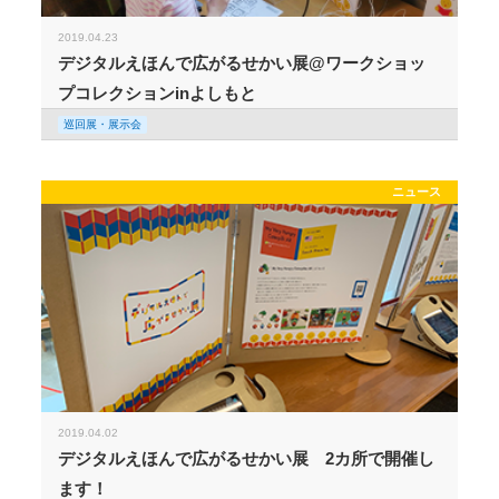
2019.04.23
デジタルえほんで広がるせかい展@ワークショッ
プコレクションinよしもと
巡回展・展示会
ニュース
2019.04.02
デジタルえほんで広がるせかい展 2カ所で開催し
ます！