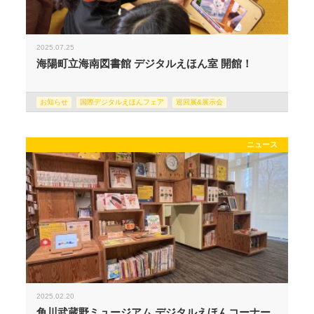
2025.07.25
海陽町立海南図書館 デジタルえほん室 開館！
お知らせ
国際デジタルえほんフェア
巡回展&展示会
ニュース
2025.02.20
角川武蔵野ミュージアム デジタルえほんコーナー