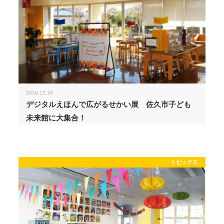
2016.12.16
デジタルえほんで広がるせかい展 佐久市子ども
未来館に大集合！
トピックス