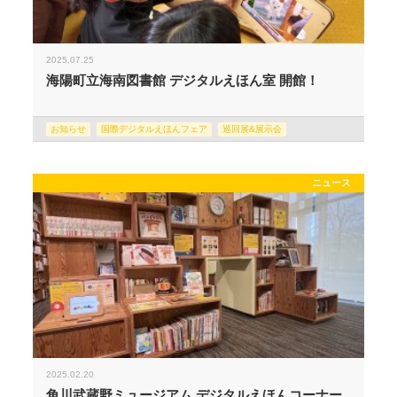
2025.07.25
海陽町立海南図書館 デジタルえほん室 開館！
お知らせ
国際デジタルえほんフェア
巡回展&展示会
ニュース
2025.02.20
角川武蔵野ミュージアム デジタルえほんコーナー