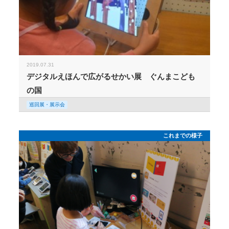
2019.07.31
デジタルえほんで広がるせかい展 ぐんまこども
の国
巡回展・展示会
これまでの様子