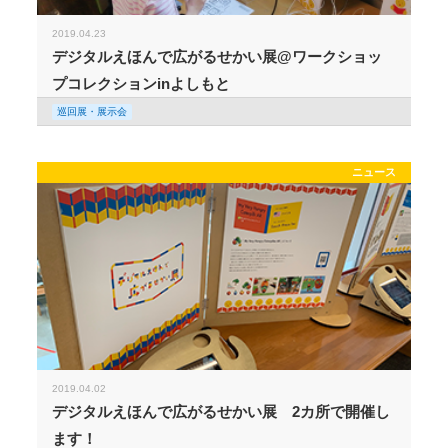
2019.04.23
デジタルえほんで広がるせかい展@ワークショッ
プコレクションinよしもと
巡回展・展示会
ニュース
2019.04.02
デジタルえほんで広がるせかい展 2カ所で開催し
ます！