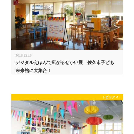
2016.12.16
デジタルえほんで広がるせかい展 佐久市子ども
未来館に大集合！
トピックス