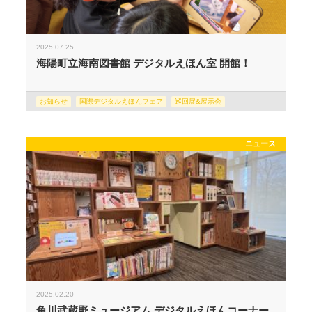
2025.07.25
海陽町立海南図書館 デジタルえほん室 開館！
お知らせ
国際デジタルえほんフェア
巡回展&展示会
ニュース
2025.02.20
角川武蔵野ミュージアム デジタルえほんコーナー