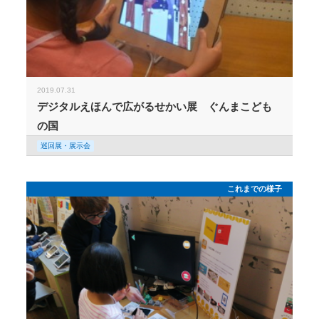
2019.07.31
デジタルえほんで広がるせかい展 ぐんまこども
の国
巡回展・展示会
これまでの様子