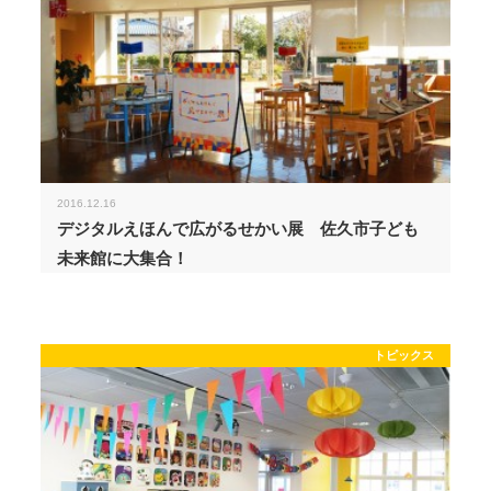
2016.12.16
デジタルえほんで広がるせかい展 佐久市子ども
未来館に大集合！
トピックス