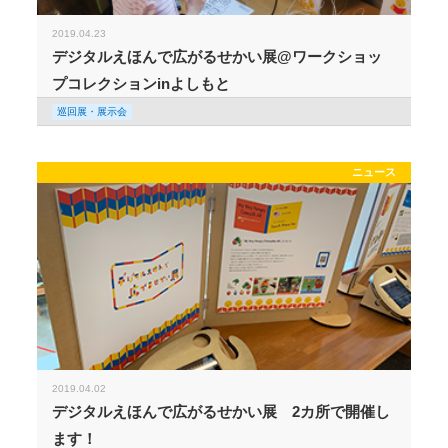
2019.04.23
デジタルえほんで広がるせかい展@ワークショッ
プコレクションinよしもと
巡回展・展示会
ニュース
2019.04.02
デジタルえほんで広がるせかい展 2カ所で開催し
ます！