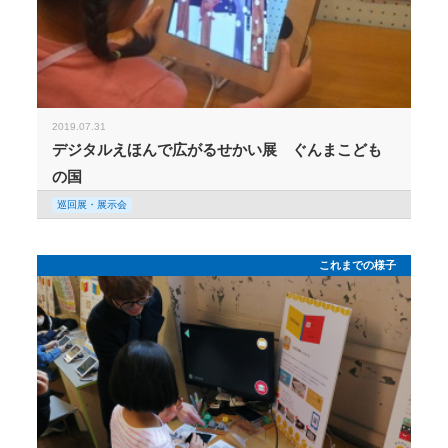
2019.07.31
デジタルえほんで広がるせかい展 ぐんまこども
の国
巡回展・展示会
これまでの様子