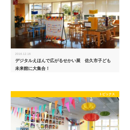
2016.12.16
デジタルえほんで広がるせかい展 佐久市子ども
未来館に大集合！
トピックス