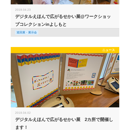
2019.04.23
デジタルえほんで広がるせかい展@ワークショッ
プコレクションinよしもと
巡回展・展示会
ニュース
2019.04.02
デジタルえほんで広がるせかい展 2カ所で開催し
ます！