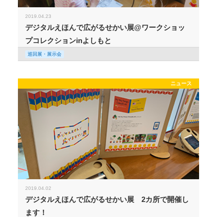
2019.04.23
デジタルえほんで広がるせかい展@ワークショッ
プコレクションinよしもと
巡回展・展示会
ニュース
2019.04.02
デジタルえほんで広がるせかい展 2カ所で開催し
ます！