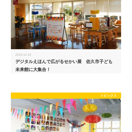
2016.12.16
デジタルえほんで広がるせかい展 佐久市子ども
未来館に大集合！
トピックス