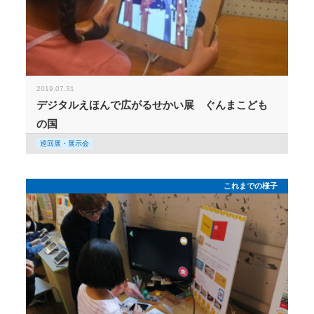
2019.07.31
デジタルえほんで広がるせかい展 ぐんまこども
の国
巡回展・展示会
これまでの様子