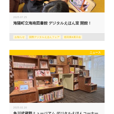
2025.07.25
海陽町立海南図書館 デジタルえほん室 開館！
お知らせ
国際デジタルえほんフェア
巡回展&展示会
ニュース
2025.02.20
角川武蔵野ミュージアム デジタルえほんコーナー