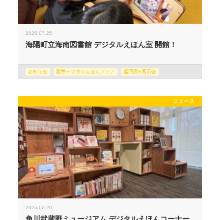
2025.07.25
海陽町立海南図書館 デジタルえほん室 開館！
お知らせ
国際デジタルえほんフェア
巡回展&展示会
ニュース
2025.02.20
角川武蔵野ミュージアム デジタルえほんコーナー