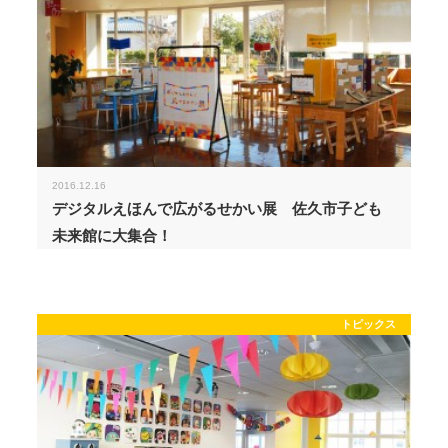
2016.12.16
デジタルえほんで広がるせかい展 佐久市子ども
未来館に大集合！
トピックス