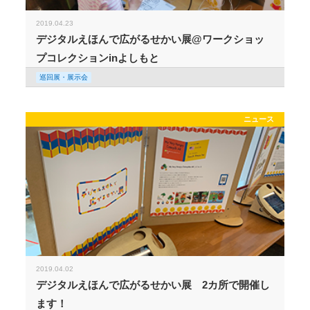
2019.04.23
デジタルえほんで広がるせかい展@ワークショッ
プコレクションinよしもと
巡回展・展示会
ニュース
2019.04.02
デジタルえほんで広がるせかい展 2カ所で開催し
ます！