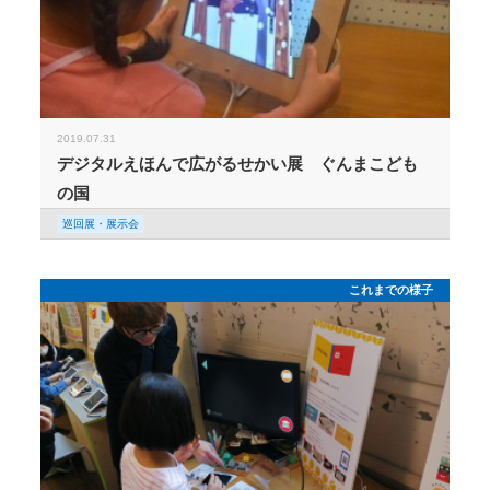
2019.07.31
デジタルえほんで広がるせかい展 ぐんまこども
の国
巡回展・展示会
これまでの様子