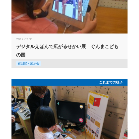
2019.07.31
デジタルえほんで広がるせかい展 ぐんまこども
の国
巡回展・展示会
これまでの様子