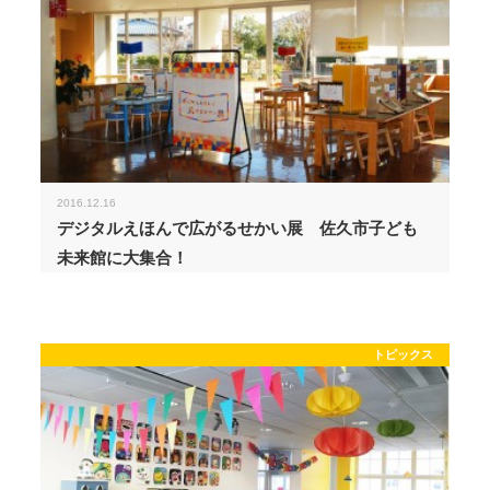
2016.12.16
デジタルえほんで広がるせかい展 佐久市子ども
未来館に大集合！
トピックス