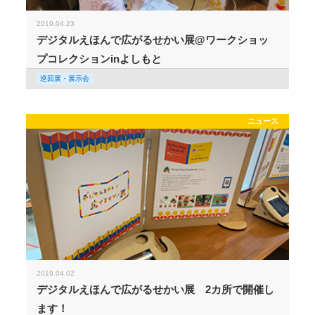
2019.04.23
デジタルえほんで広がるせかい展@ワークショッ
プコレクションinよしもと
巡回展・展示会
ニュース
2019.04.02
デジタルえほんで広がるせかい展 2カ所で開催し
ます！