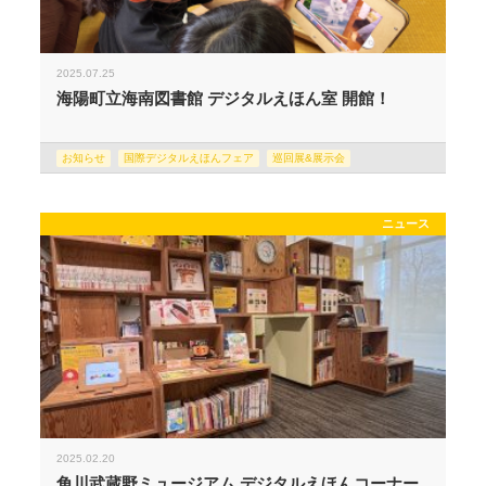
2025.07.25
海陽町立海南図書館 デジタルえほん室 開館！
お知らせ
国際デジタルえほんフェア
巡回展&展示会
ニュース
2025.02.20
角川武蔵野ミュージアム デジタルえほんコーナー