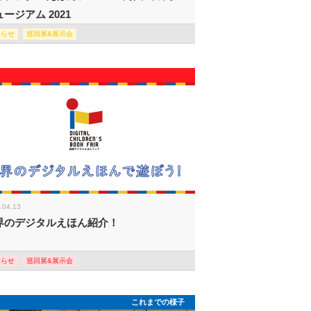
ージアム 2021
知らせ
巡回展&展示会
.04.13
界のデジタルえほん紹介！
知らせ
巡回展&展示会
これまでの様子