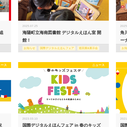
2025.07.25
2025
追
海陽町立海南図書館 デジタルえほん室 開
角
館！
ー
お知らせ
国際デジタルえほんフェア
巡回展&展示会
お
ュース
ニュース
2023.03.10
2021
え
国際デジタルえほんフェア in 春のキッズ
国