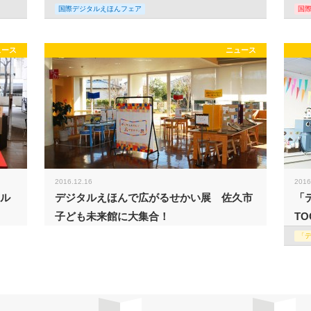
国際デジタルえほんフェア
国
ュース
ニュース
2016.12.16
2016
タル
デジタルえほんで広がるせかい展 佐久市
「
子ども未来館に大集合！
TO
「