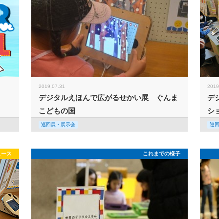
2019.07.31
2019
デジタルえほんで広がるせかい展 ぐんま
デ
こどもの国
シ
巡回展・展示会
巡
ュース
これまでの様子