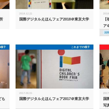
2018.12.21
2018
所
国際デジタルえほんフェア2018＠東京大学
【
ア
国
の様子
これまでの様子
2017.06.01
2017
ども
国際デジタルえほんフェア2017＠東京大学
国
写