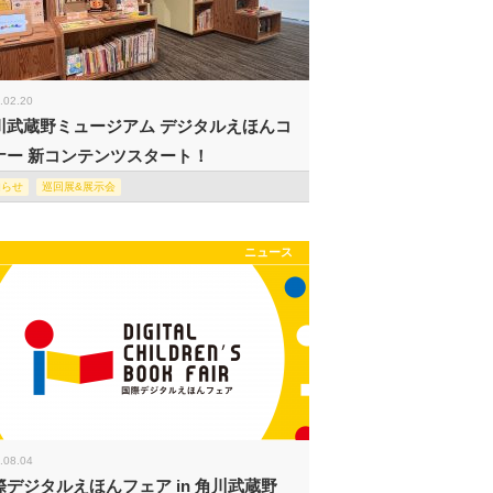
.02.20
川武蔵野ミュージアム デジタルえほんコ
ナー 新コンテンツスタート！
知らせ
巡回展&展示会
ニュース
.08.04
際デジタルえほんフェア in 角川武蔵野