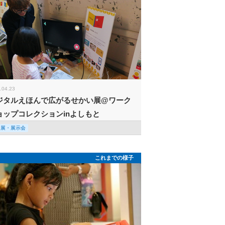
.04.23
ジタルえほんで広がるせかい展@ワーク
ョップコレクションinよしもと
回展・展示会
これまでの様子