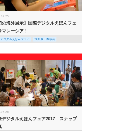
.02.25
初の海外展示】国際デジタルえほんフェ
＠マレーシア！
際デジタルえほんフェア
巡回展・展示会
.05.28
際デジタルえほんフェア2017 スナップ
真