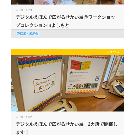
2019.04.23
デジタルえほんで広がるせかい展@ワークショッ
プコレクションinよしもと
巡回展・展示会
ニュース
2019.04.02
デジタルえほんで広がるせかい展 2カ所で開催し
ます！