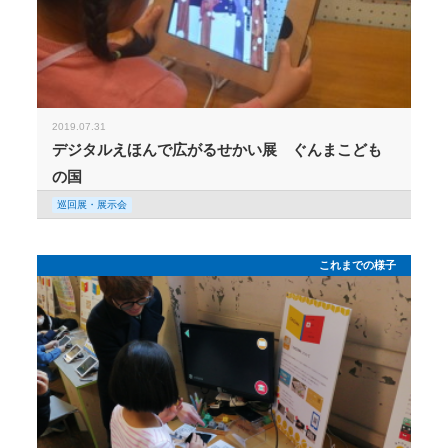
2019.07.31
デジタルえほんで広がるせかい展 ぐんまこども
の国
巡回展・展示会
これまでの様子