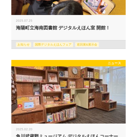
2025.07.25
海陽町立海南図書館 デジタルえほん室 開館！
お知らせ
国際デジタルえほんフェア
巡回展&展示会
ニュース
2025.02.20
角川武蔵野ミュージアム デジタルえほんコーナー