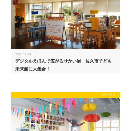
2016.12.16
デジタルえほんで広がるせかい展 佐久市子ども
未来館に大集合！
トピックス