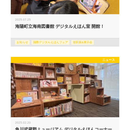
2025.07.25
海陽町立海南図書館 デジタルえほん室 開館！
お知らせ
国際デジタルえほんフェア
巡回展&展示会
ニュース
2025.02.20
角川武蔵野ミュージアム デジタルえほんコーナー