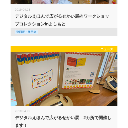
2019.04.23
デジタルえほんで広がるせかい展@ワークショッ
プコレクションinよしもと
巡回展・展示会
ニュース
2019.04.02
デジタルえほんで広がるせかい展 2カ所で開催し
ます！