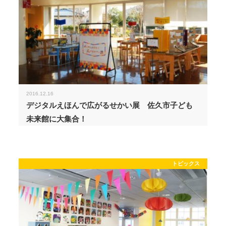
2016.12.16
デジタルえほんで広がるせかい展 佐久市子ども
未来館に大集合！
トピックス