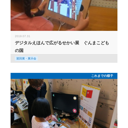
2019.07.31
デジタルえほんで広がるせかい展 ぐんまこども
の国
巡回展・展示会
これまでの様子