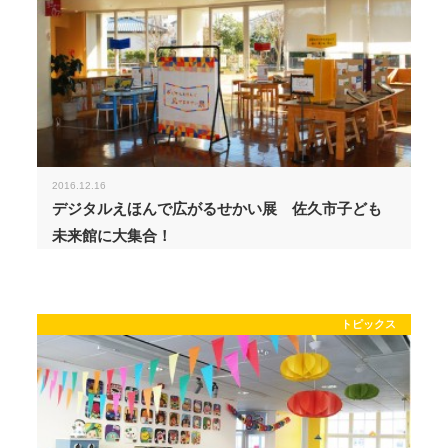
2016.12.16
デジタルえほんで広がるせかい展 佐久市子ども
未来館に大集合！
トピックス