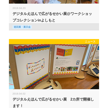
2019.04.23
デジタルえほんで広がるせかい展@ワークショッ
プコレクションinよしもと
巡回展・展示会
ニュース
2019.04.02
デジタルえほんで広がるせかい展 2カ所で開催し
ます！