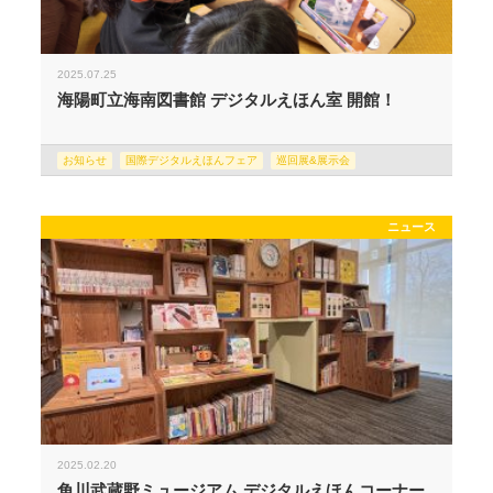
2025.07.25
海陽町立海南図書館 デジタルえほん室 開館！
お知らせ
国際デジタルえほんフェア
巡回展&展示会
ニュース
2025.02.20
角川武蔵野ミュージアム デジタルえほんコーナー