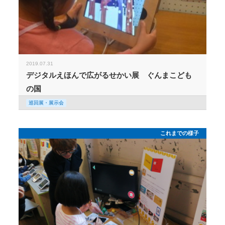
2019.07.31
デジタルえほんで広がるせかい展 ぐんまこども
の国
巡回展・展示会
これまでの様子