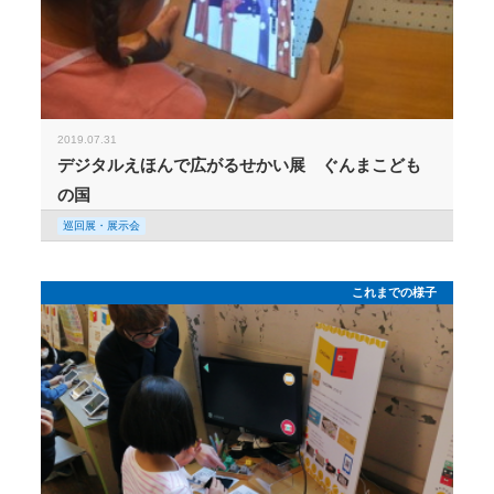
2019.07.31
デジタルえほんで広がるせかい展 ぐんまこども
の国
巡回展・展示会
これまでの様子