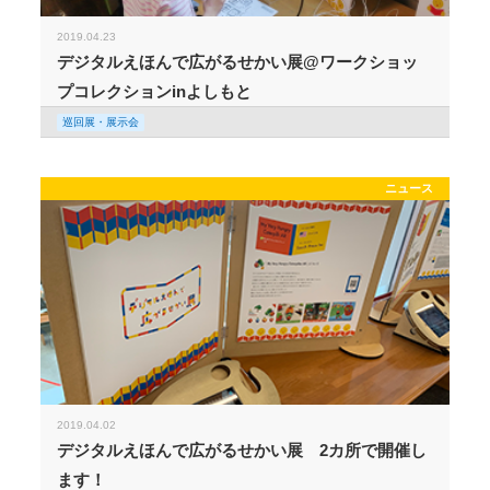
2019.04.23
デジタルえほんで広がるせかい展@ワークショッ
プコレクションinよしもと
巡回展・展示会
ニュース
2019.04.02
デジタルえほんで広がるせかい展 2カ所で開催し
ます！