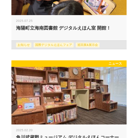
2025.07.25
海陽町立海南図書館 デジタルえほん室 開館！
お知らせ
国際デジタルえほんフェア
巡回展&展示会
ニュース
2025.02.20
角川武蔵野ミュージアム デジタルえほんコーナー