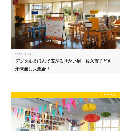
2016.12.16
デジタルえほんで広がるせかい展 佐久市子ども
未来館に大集合！
トピックス