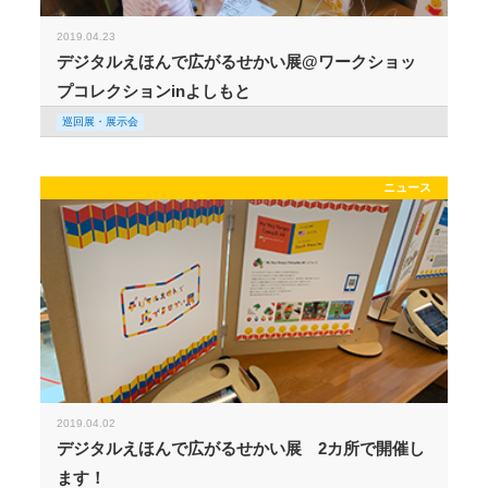
2019.04.23
デジタルえほんで広がるせかい展@ワークショッ
プコレクションinよしもと
巡回展・展示会
ニュース
2019.04.02
デジタルえほんで広がるせかい展 2カ所で開催し
ます！