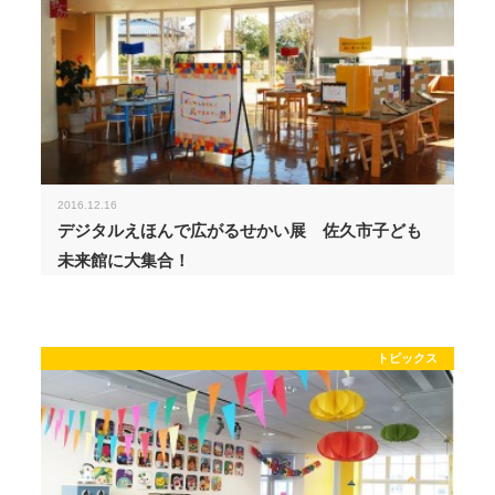
2016.12.16
デジタルえほんで広がるせかい展 佐久市子ども
未来館に大集合！
トピックス