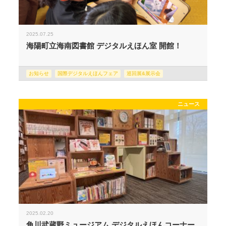
2025.07.25
海陽町立海南図書館 デジタルえほん室 開館！
お知らせ
国際デジタルえほんフェア
巡回展&展示会
ニュース
2025.02.20
角川武蔵野ミュージアム デジタルえほんコーナー