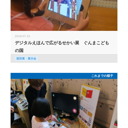
2019.07.31
デジタルえほんで広がるせかい展 ぐんまこども
の国
巡回展・展示会
これまでの様子