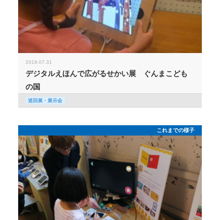
2019.07.31
デジタルえほんで広がるせかい展 ぐんまこども
の国
巡回展・展示会
これまでの様子