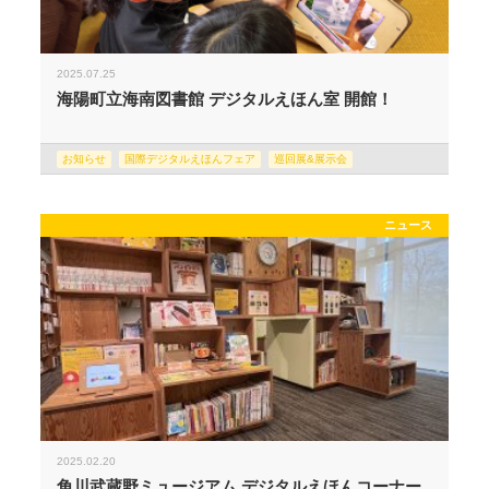
2025.07.25
海陽町立海南図書館 デジタルえほん室 開館！
お知らせ
国際デジタルえほんフェア
巡回展&展示会
ニュース
2025.02.20
角川武蔵野ミュージアム デジタルえほんコーナー