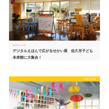
2016.12.16
デジタルえほんで広がるせかい展 佐久市子ども
未来館に大集合！
トピックス