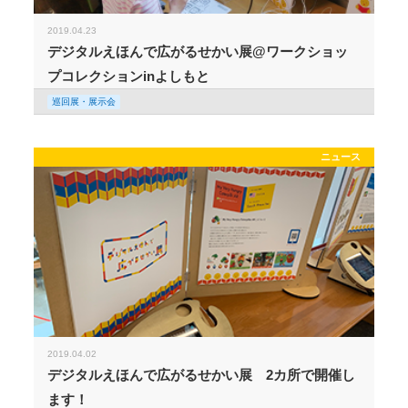
2019.04.23
デジタルえほんで広がるせかい展@ワークショッ
プコレクションinよしもと
巡回展・展示会
ニュース
2019.04.02
デジタルえほんで広がるせかい展 2カ所で開催し
ます！