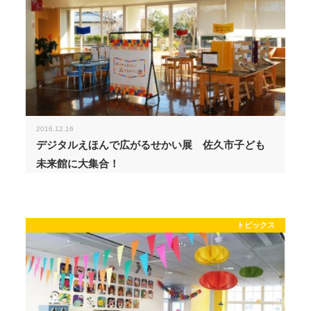
2016.12.16
デジタルえほんで広がるせかい展 佐久市子ども
未来館に大集合！
トピックス