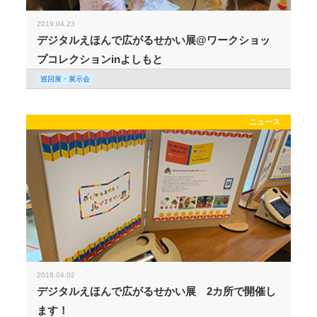
2019.04.23
デジタルえほんで広がるせかい展@ワークショッ
プコレクションinよしもと
巡回展・展示会
ニュース
2019.04.02
デジタルえほんで広がるせかい展 2カ所で開催し
ます！