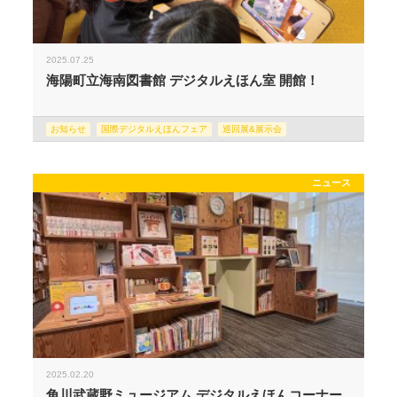
2025.07.25
海陽町立海南図書館 デジタルえほん室 開館！
お知らせ
国際デジタルえほんフェア
巡回展&展示会
ニュース
2025.02.20
角川武蔵野ミュージアム デジタルえほんコーナー