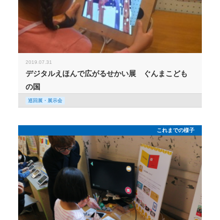
2019.07.31
デジタルえほんで広がるせかい展 ぐんまこども
の国
巡回展・展示会
これまでの様子