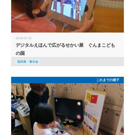
2019.07.31
デジタルえほんで広がるせかい展 ぐんまこども
の国
巡回展・展示会
これまでの様子