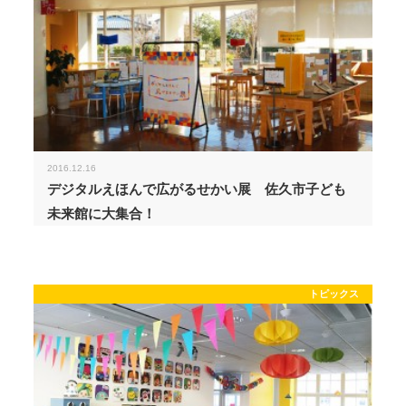
2016.12.16
デジタルえほんで広がるせかい展 佐久市子ども
未来館に大集合！
トピックス