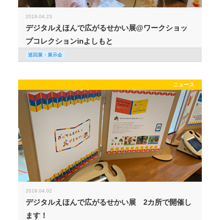
2019.04.23
デジタルえほんで広がるせかい展@ワークショッ
プコレクションinよしもと
巡回展・展示会
ニュース
2019.04.02
デジタルえほんで広がるせかい展 2カ所で開催し
ます！