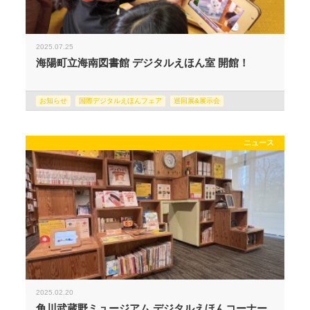
2025.07.25
海陽町立海南図書館 デジタルえほん室 開館！
お知らせ
国際デジタルえほんフェア
巡回展&展示会
ニュース
2025.02.20
角川武蔵野ミュージアム デジタルえほんコーナー