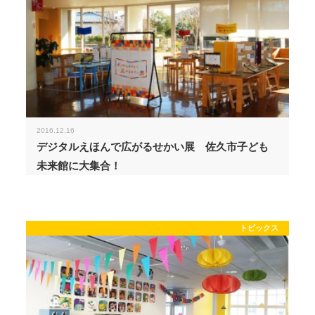
2016.12.16
デジタルえほんで広がるせかい展 佐久市子ども
未来館に大集合！
トピックス