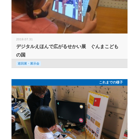
2019.07.31
デジタルえほんで広がるせかい展 ぐんまこども
の国
巡回展・展示会
これまでの様子