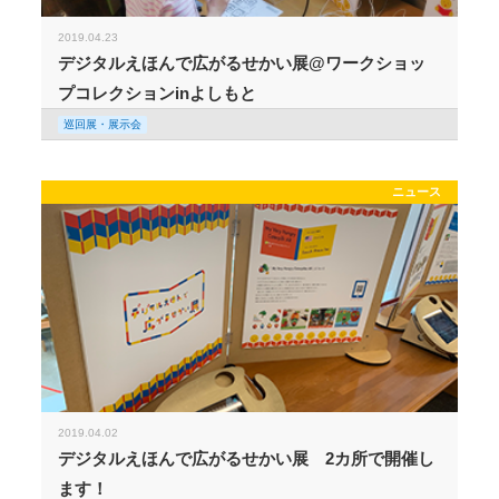
2019.04.23
デジタルえほんで広がるせかい展@ワークショッ
プコレクションinよしもと
巡回展・展示会
ニュース
2019.04.02
デジタルえほんで広がるせかい展 2カ所で開催し
ます！