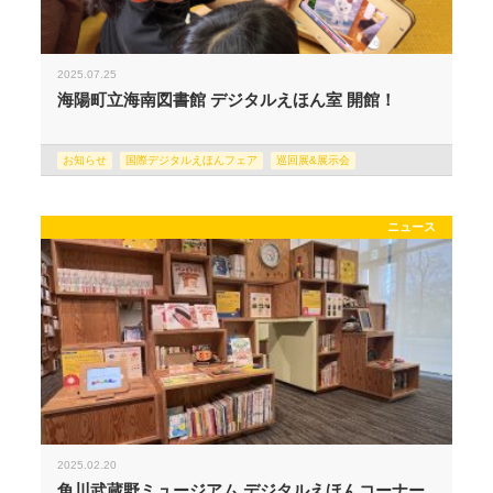
2025.07.25
海陽町立海南図書館 デジタルえほん室 開館！
お知らせ
国際デジタルえほんフェア
巡回展&展示会
ニュース
2025.02.20
角川武蔵野ミュージアム デジタルえほんコーナー