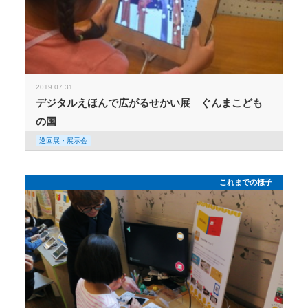
2019.07.31
デジタルえほんで広がるせかい展 ぐんまこども
の国
巡回展・展示会
これまでの様子