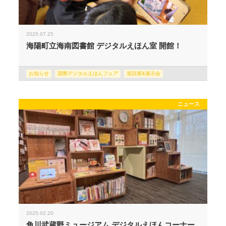
2025.07.25
海陽町立海南図書館 デジタルえほん室 開館！
お知らせ
国際デジタルえほんフェア
巡回展&展示会
ニュース
2025.02.20
角川武蔵野ミュージアム デジタルえほんコーナー