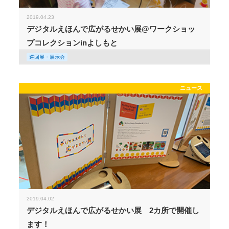
2019.04.23
デジタルえほんで広がるせかい展@ワークショッ
プコレクションinよしもと
巡回展・展示会
ニュース
2019.04.02
デジタルえほんで広がるせかい展 2カ所で開催し
ます！