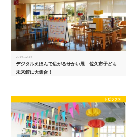
2016.12.16
デジタルえほんで広がるせかい展 佐久市子ども
未来館に大集合！
トピックス