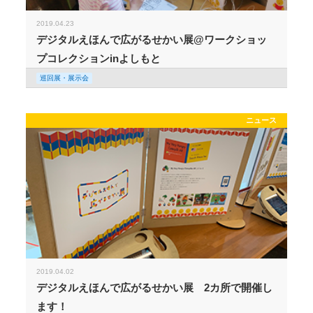
2019.04.23
デジタルえほんで広がるせかい展@ワークショッ
プコレクションinよしもと
巡回展・展示会
ニュース
2019.04.02
デジタルえほんで広がるせかい展 2カ所で開催し
ます！