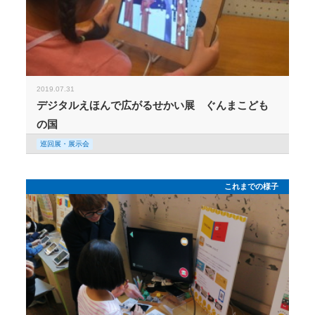
2019.07.31
デジタルえほんで広がるせかい展 ぐんまこども
の国
巡回展・展示会
これまでの様子