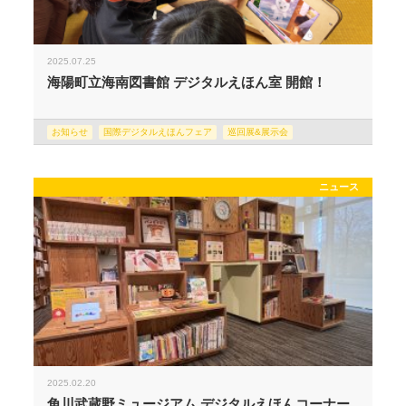
2025.07.25
海陽町立海南図書館 デジタルえほん室 開館！
お知らせ
国際デジタルえほんフェア
巡回展&展示会
ニュース
2025.02.20
角川武蔵野ミュージアム デジタルえほんコーナー