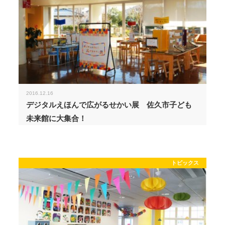
2016.12.16
デジタルえほんで広がるせかい展 佐久市子ども
未来館に大集合！
トピックス