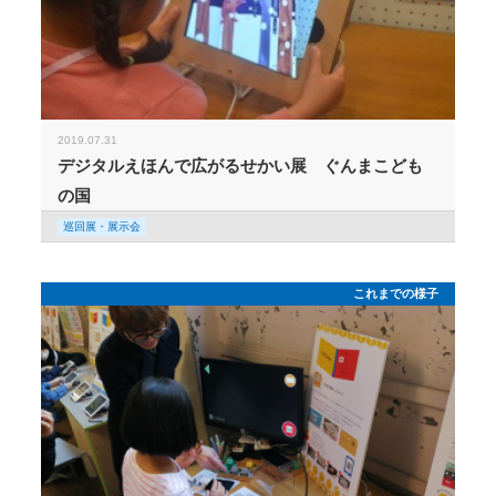
2019.07.31
デジタルえほんで広がるせかい展 ぐんまこども
の国
巡回展・展示会
これまでの様子