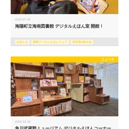
2025.07.25
海陽町立海南図書館 デジタルえほん室 開館！
お知らせ
国際デジタルえほんフェア
巡回展&展示会
ニュース
2025.02.20
角川武蔵野ミュージアム デジタルえほんコーナー