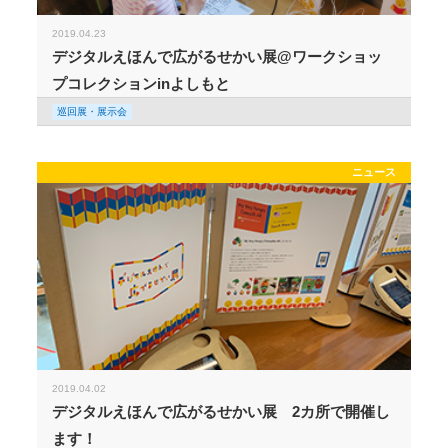
2019.04.23
デジタルえほんで広がるせかい展@ワークショッ
プコレクションinよしもと
巡回展・展示会
ニュース
2019.04.02
デジタルえほんで広がるせかい展 2カ所で開催し
ます！