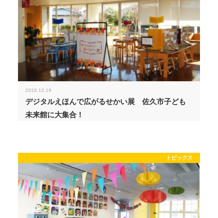
2016.12.16
デジタルえほんで広がるせかい展 佐久市子ども
未来館に大集合！
トピックス