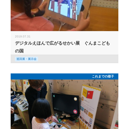
2019.07.31
デジタルえほんで広がるせかい展 ぐんまこども
の国
巡回展・展示会
これまでの様子