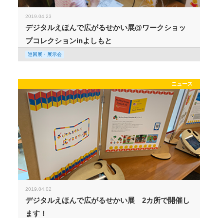
2019.04.23
デジタルえほんで広がるせかい展@ワークショッ
プコレクションinよしもと
巡回展・展示会
ニュース
2019.04.02
デジタルえほんで広がるせかい展 2カ所で開催し
ます！