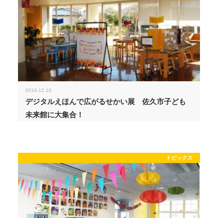
2016.12.16
デジタルえほんで広がるせかい展 佐久市子ども
未来館に大集合！
トピックス