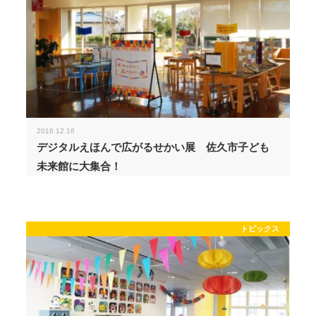
2016.12.16
デジタルえほんで広がるせかい展 佐久市子ども
未来館に大集合！
トピックス