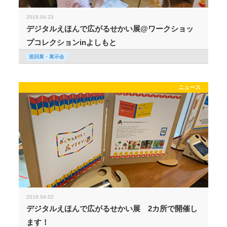
2019.04.23
デジタルえほんで広がるせかい展@ワークショッ
プコレクションinよしもと
巡回展・展示会
ニュース
2019.04.02
デジタルえほんで広がるせかい展 2カ所で開催し
ます！