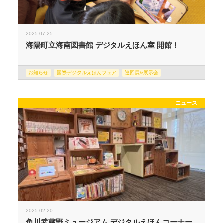
2025.07.25
海陽町立海南図書館 デジタルえほん室 開館！
お知らせ
国際デジタルえほんフェア
巡回展&展示会
ニュース
2025.02.20
角川武蔵野ミュージアム デジタルえほんコーナー