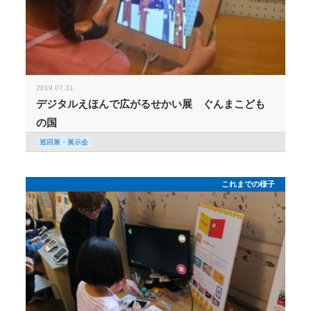
2019.07.31
デジタルえほんで広がるせかい展 ぐんまこども
の国
巡回展・展示会
これまでの様子