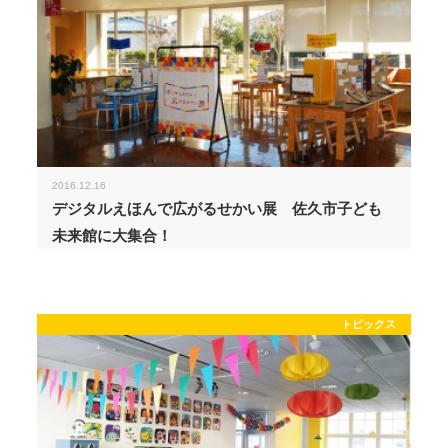
2016.12.16
デジタルえほんで広がるせかい展 佐久市子ども
未来館に大集合！
トピックス