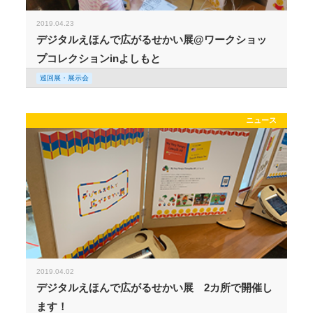
2019.04.23
デジタルえほんで広がるせかい展@ワークショッ
プコレクションinよしもと
巡回展・展示会
ニュース
2019.04.02
デジタルえほんで広がるせかい展 2カ所で開催し
ます！