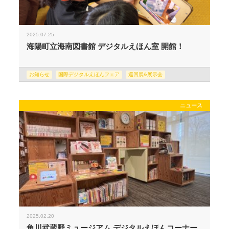
2025.07.25
海陽町立海南図書館 デジタルえほん室 開館！
お知らせ
国際デジタルえほんフェア
巡回展&展示会
ニュース
2025.02.20
角川武蔵野ミュージアム デジタルえほんコーナー