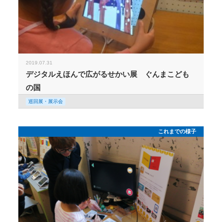
2019.07.31
デジタルえほんで広がるせかい展 ぐんまこども
の国
巡回展・展示会
これまでの様子