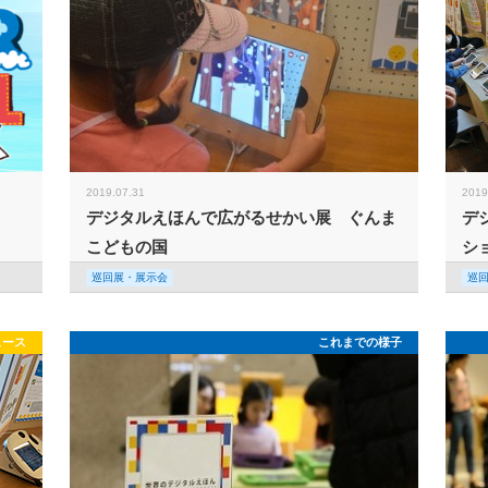
2019.07.31
2019
デジタルえほんで広がるせかい展 ぐんま
デ
こどもの国
シ
巡回展・展示会
巡
ュース
これまでの様子