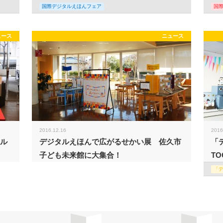
国際デジタルえほんフェア
国
ュース
ニュース
2016.12.16
2016
タル
デジタルえほんで広がるせかい展 佐久市
「
子ども未来館に大集合！
TO
「