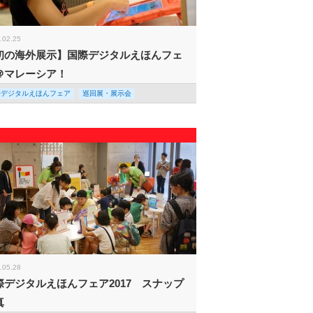
.02.25
初の海外展示】国際デジタルえほんフェ
＠マレーシア！
際デジタルえほんフェア
巡回展・展示会
.05.28
際デジタルえほんフェア2017 スナップ
真