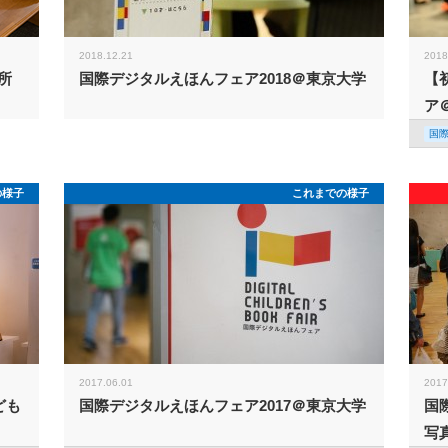
2018.12.21
2018
所
国際デジタルえほんフェア2018＠東京大学
【
ア
国
の様子
これまでの様子
2017.06.01
2017
ども
国際デジタルえほんフェア2017＠東京大学
国
写