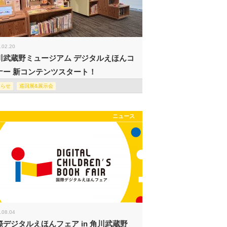
.02.20
川武蔵野ミュージアム デジタルえほんコ
ナー 新コンテンツスタート！
知らせ
巡回展&展示会
ニュース
.08.04
際デジタルえほんフェア in 角川武蔵野