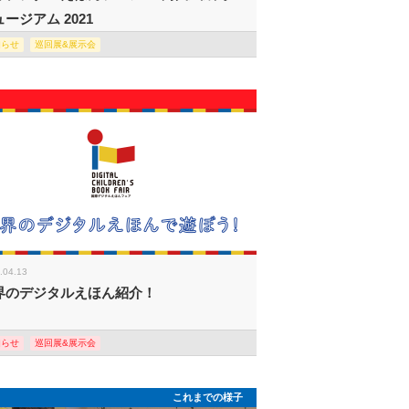
ージアム 2021
知らせ
巡回展&展示会
.04.13
界のデジタルえほん紹介！
知らせ
巡回展&展示会
これまでの様子