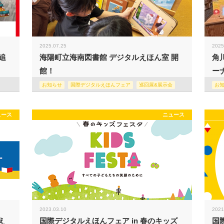
2025.07.25
2025
追
海陽町立海南図書館 デジタルえほん室 開
角
館！
ー
お知らせ
国際デジタルえほんフェア
巡回展&展示会
お
ュース
ニュース
2023.03.10
2021
え
国際デジタルえほんフェア in 春のキッズ
国