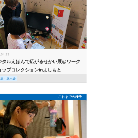
.04.23
ジタルえほんで広がるせかい展@ワーク
ョップコレクションinよしもと
回展・展示会
これまでの様子