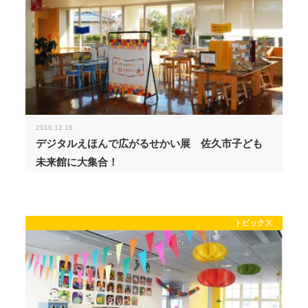
2016.12.16
デジタルえほんで広がるせかい展 佐久市子ども
未来館に大集合！
トピックス