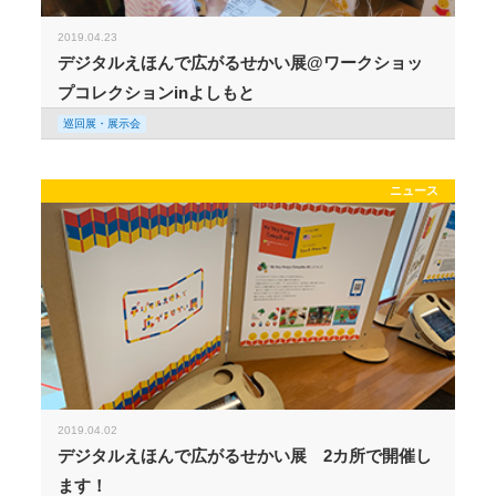
2019.04.23
デジタルえほんで広がるせかい展@ワークショッ
プコレクションinよしもと
巡回展・展示会
ニュース
2019.04.02
デジタルえほんで広がるせかい展 2カ所で開催し
ます！