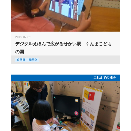
2019.07.31
デジタルえほんで広がるせかい展 ぐんまこども
の国
巡回展・展示会
これまでの様子