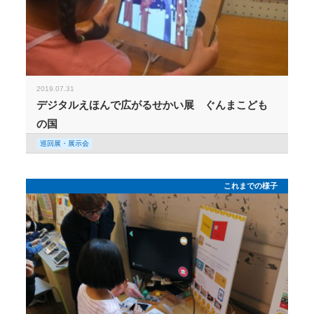
2019.07.31
デジタルえほんで広がるせかい展 ぐんまこども
の国
巡回展・展示会
これまでの様子