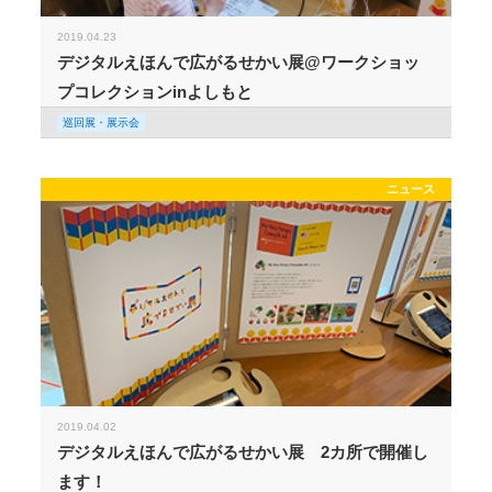
2019.04.23
デジタルえほんで広がるせかい展@ワークショッ
プコレクションinよしもと
巡回展・展示会
ニュース
2019.04.02
デジタルえほんで広がるせかい展 2カ所で開催し
ます！