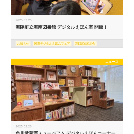
2025.07.25
海陽町立海南図書館 デジタルえほん室 開館！
お知らせ
国際デジタルえほんフェア
巡回展&展示会
ニュース
2025.02.20
角川武蔵野ミュージアム デジタルえほんコーナー