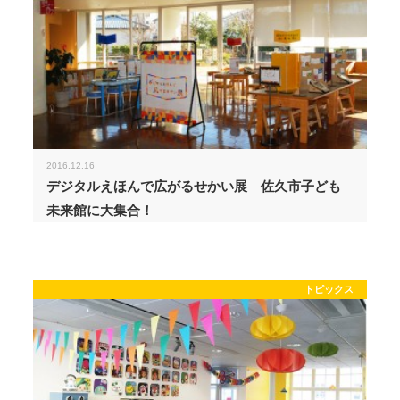
2016.12.16
デジタルえほんで広がるせかい展 佐久市子ども
未来館に大集合！
トピックス